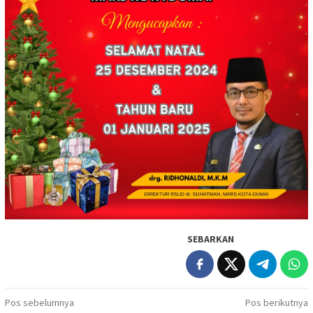
SEBARKAN
Navigasi
Pos sebelumnya
Pos berikutnya