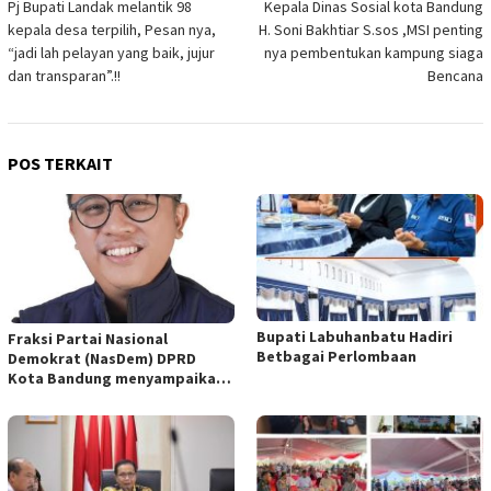
Pj Bupati Landak melantik 98
Kepala Dinas Sosial kota Bandung
pos
kepala desa terpilih, Pesan nya,
H. Soni Bakhtiar S.sos ,MSI penting
“jadi lah pelayan yang baik, jujur
nya pembentukan kampung siaga
dan transparan”.!!
Bencana
POS TERKAIT
Bupati Labuhanbatu Hadiri
Fraksi Partai Nasional
Betbagai Perlombaan
Demokrat (NasDem) DPRD
Kota Bandung menyampaikan
pandangan umum terhadap
empat Rancangan Peraturan
Daerah (Raperda) yang
diajukan Pemerintah Kota
Bandung