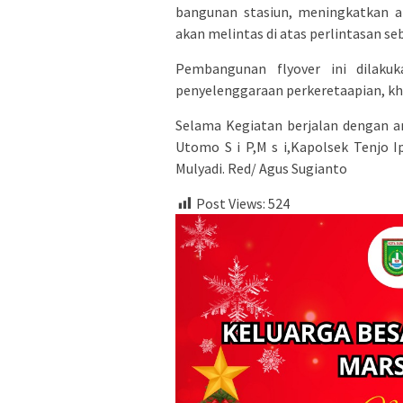
bangunan stasiun, meningkatkan a
akan melintas di atas perlintasan se
Pembangunan flyover ini dilaku
penyelenggaraan perkeretaapian, kh
Selama Kegiatan berjalan dengan a
Utomo S i P,M s i,Kapolsek Tenjo I
Mulyadi. Red/ Agus Sugianto
Post Views:
524