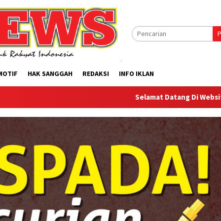
P
MOTIF
HAK SANGGAH
REDAKSI
INFO IKLAN
Selamat Datang Di Website Offilical PI-