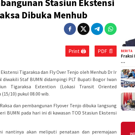
bangunan Stasiun Ekstensi
araksa Dibuka Menhub
Print 🖨
PDF 📄
BERITA
Fraksi
…
stensi Tigaraksa dan Fly Over Tenjo oleh Menhub Dr Ir
N diwakili Staf BUMN didampingi PLT Bupati Bogor Iwan
un Tigaraksa Extention (Lokasi Transit Oriented
15/10) pukul 08.00 wib.
 Raksa dan pembangunan Flyover Tenjo dibuka langsung
ri BUMN pada hari ini di kawasan TOD Stasiun Ekstensi
i nantinya akan meliputi penataan dan peremajaan