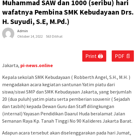
Muhammad SAW dan 1000 (seribu) hari
wafatnya Pembina SMK Kebudayaan Drs.
H. Suyudi, S.E, M.Pd.)
Admin
Oktober 14, 2022
563 Dilihat
Print 🖨
PDF 📄
Jakarta,
pi-news.online
Kepala sekolah SMK Kebudayaan ( Robberth Angel, S.H., M.H. )
mengadakan acara kegiatan santunan Yatim piatu dari
siswa/siswi SMP dan SMK Kebudayaan Jakarta, yang berjumlah
20 (dua puluh) yatim piatu serta pemberian souvenir ( Sejadah
dan tasbih) kepada Dewan Guru dan Staff dilingkungan
(internal) Yayasan Pendidikan Daarul Huda beralamat Jalan
Semanan Raya Kp. Tanah Tinggi No 90 Kalideres Jakarta Barat.
Adapun acara tersebut akan diselenggarakan pada hari Jumat,