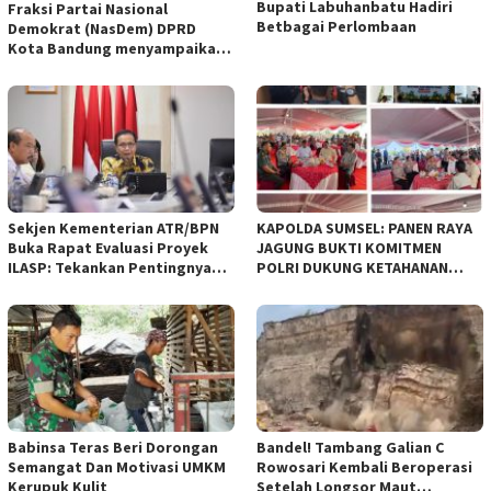
Bupati Labuhanbatu Hadiri
Fraksi Partai Nasional
Betbagai Perlombaan
Demokrat (NasDem) DPRD
Kota Bandung menyampaikan
pandangan umum terhadap
empat Rancangan Peraturan
Daerah (Raperda) yang
diajukan Pemerintah Kota
Bandung
Sekjen Kementerian ATR/BPN
KAPOLDA SUMSEL: PANEN RAYA
Buka Rapat Evaluasi Proyek
JAGUNG BUKTI KOMITMEN
ILASP: Tekankan Pentingnya
POLRI DUKUNG KETAHANAN
Efisiensi dan Akuntabilitas
PANGAN NASIONAL
Anggaran
Babinsa Teras Beri Dorongan
Bandel! Tambang Galian C
Semangat Dan Motivasi UMKM
Rowosari Kembali Beroperasi
Kerupuk Kulit
Setelah Longsor Maut