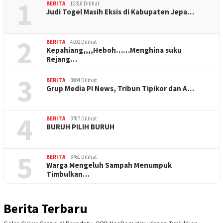
1
BERITA
10318 Dilihat
Judi Togel Masih Eksis di Kabupaten Jepa…
2
BERITA
4102 Dilihat
Kepahiang,,,,Heboh……Menghina suku
Rejang…
3
BERITA
3804 Dilihat
Grup Media PI News, Tribun Tipikor dan A…
4
BERITA
3787 Dilihat
BURUH PILIH BURUH
5
BERITA
3761 Dilihat
Warga Mengeluh Sampah Menumpuk
Timbulkan…
Berita Terbaru