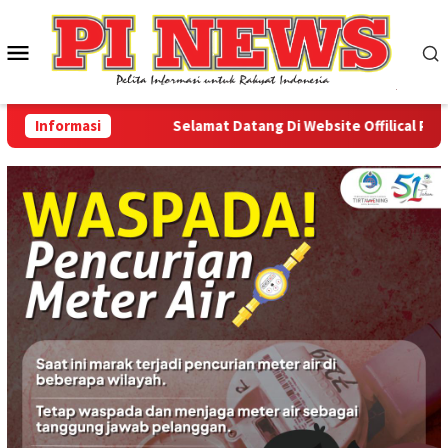
Loncat
ke
Menu
konten
Mobile
Informasi
Selamat Datang Di Website Offilical PI-News