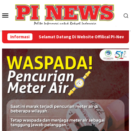
Loncat
ke
Menu
konten
Mobile
Informasi
Selamat Datang Di Website Offilical PI-News Onlin