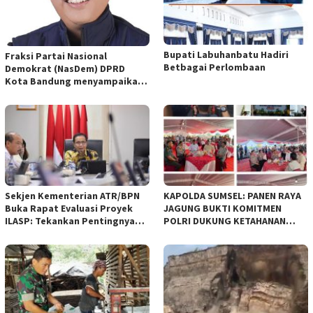
Bupati Labuhanbatu Hadiri
Fraksi Partai Nasional
Betbagai Perlombaan
Demokrat (NasDem) DPRD
Kota Bandung menyampaikan
pandangan umum terhadap
empat Rancangan Peraturan
Daerah (Raperda) yang
diajukan Pemerintah Kota
Bandung
Sekjen Kementerian ATR/BPN
KAPOLDA SUMSEL: PANEN RAYA
Buka Rapat Evaluasi Proyek
JAGUNG BUKTI KOMITMEN
ILASP: Tekankan Pentingnya
POLRI DUKUNG KETAHANAN
Efisiensi dan Akuntabilitas
PANGAN NASIONAL
Anggaran