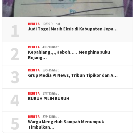
1
BERITA
10319 Dilihat
Judi Togel Masih Eksis di Kabupaten Jepa…
2
BERITA
4102 Dilihat
Kepahiang,,,,Heboh……Menghina suku
Rejang…
3
BERITA
3804 Dilihat
Grup Media PI News, Tribun Tipikor dan A…
4
BERITA
3787 Dilihat
BURUH PILIH BURUH
5
BERITA
3764 Dilihat
Warga Mengeluh Sampah Menumpuk
Timbulkan…