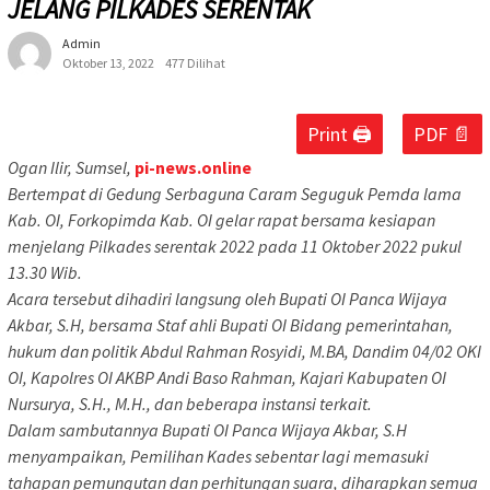
JELANG PILKADES SERENTAK
Admin
Oktober 13, 2022
477 Dilihat
Print 🖨
PDF 📄
Ogan Ilir, Sumsel,
pi-news.online
Bertempat di Gedung Serbaguna Caram Seguguk Pemda lama
Kab. OI, Forkopimda Kab. OI gelar rapat bersama kesiapan
menjelang Pilkades serentak 2022 pada 11 Oktober 2022 pukul
13.30 Wib.
Acara tersebut dihadiri langsung oleh Bupati OI Panca Wijaya
Akbar, S.H, bersama Staf ahli Bupati OI Bidang pemerintahan,
hukum dan politik Abdul Rahman Rosyidi, M.BA, Dandim 04/02 OKI
OI, Kapolres OI AKBP Andi Baso Rahman, Kajari Kabupaten OI
Nursurya, S.H., M.H., dan beberapa instansi terkait.
Dalam sambutannya Bupati OI Panca Wijaya Akbar, S.H
menyampaikan, Pemilihan Kades sebentar lagi memasuki
tahapan pemungutan dan perhitungan suara, diharapkan semua