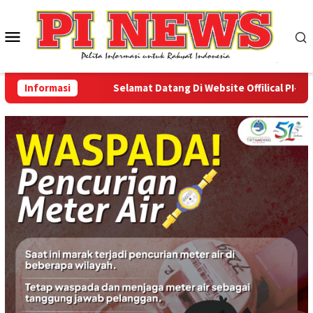
Loncat
ke
Menu
konten
Mobile
Informasi
Selamat Datang Di Website Offilical PI-News 