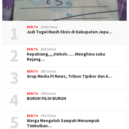
1
BERITA
10314 Dilihat
Judi Togel Masih Eksis di Kabupaten Jepa…
2
BERITA
4100 Dilihat
Kepahiang,,,,Heboh……Menghina suku
Rejang…
3
BERITA
3801 Dilihat
Grup Media PI News, Tribun Tipikor dan A…
4
BERITA
3786 Dilihat
BURUH PILIH BURUH
5
BERITA
3761 Dilihat
Warga Mengeluh Sampah Menumpuk
Timbulkan…