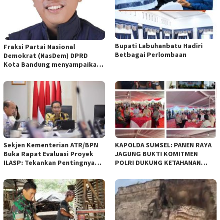
Bupati Labuhanbatu Hadiri
Fraksi Partai Nasional
Betbagai Perlombaan
Demokrat (NasDem) DPRD
Kota Bandung menyampaikan
pandangan umum terhadap
empat Rancangan Peraturan
Daerah (Raperda) yang
diajukan Pemerintah Kota
Bandung
Sekjen Kementerian ATR/BPN
KAPOLDA SUMSEL: PANEN RAYA
Buka Rapat Evaluasi Proyek
JAGUNG BUKTI KOMITMEN
ILASP: Tekankan Pentingnya
POLRI DUKUNG KETAHANAN
Efisiensi dan Akuntabilitas
PANGAN NASIONAL
Anggaran