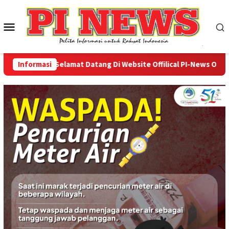
Loncat
ke
Menu
konten
Mobile
Informasi
Selamat Datang Di Website Offilical PI-News Online - 