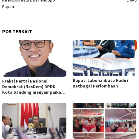
Ke Mapolresta Dan Pendopo
EMAS
Bupati
POS TERKAIT
Bupati Labuhanbatu Hadiri
Fraksi Partai Nasional
Betbagai Perlombaan
Demokrat (NasDem) DPRD
Kota Bandung menyampaikan
pandangan umum terhadap
empat Rancangan Peraturan
Daerah (Raperda) yang
diajukan Pemerintah Kota
Bandung