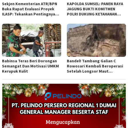
Sekjen Kementerian ATR/BPN
KAPOLDA SUMSEL: PANEN RAYA
Buka Rapat Evaluasi Proyek
JAGUNG BUKTI KOMITMEN
ILASP: Tekankan Pentingnya
POLRI DUKUNG KETAHANAN
Efisiensi dan Akuntabilitas
PANGAN NASIONAL
Anggaran
Babinsa Teras Beri Dorongan
Bandel! Tambang Galian C
Semangat Dan Motivasi UMKM
Rowosari Kembali Beroperasi
Kerupuk Kulit
Setelah Longsor Maut
Tewaskan Satu Orang