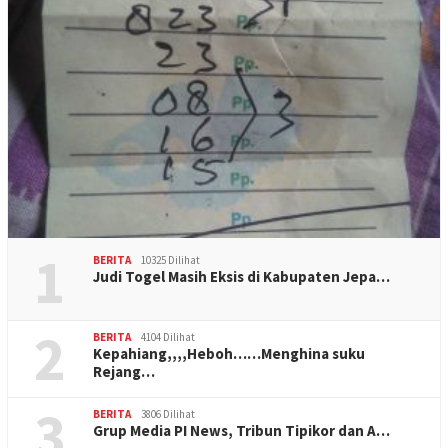
1
BERITA
10325 Dilihat
Judi Togel Masih Eksis di Kabupaten Jepa…
2
BERITA
4104 Dilihat
Kepahiang,,,,Heboh……Menghina suku
Rejang…
3
BERITA
3806 Dilihat
Grup Media PI News, Tribun Tipikor dan A…