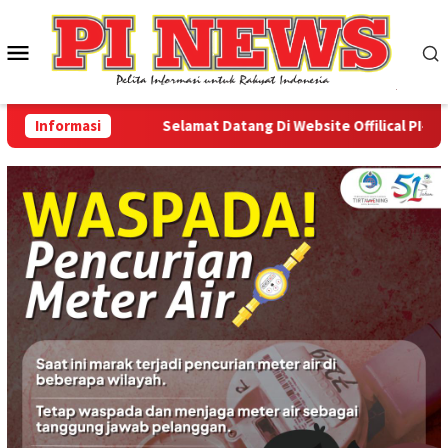
Loncat
ke
Menu
konten
Mobile
Informasi
Selamat Datang Di Website Offilical PI-News O