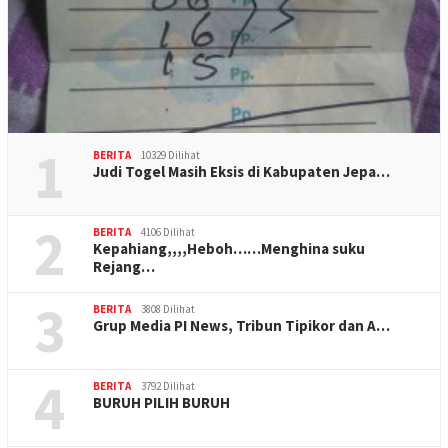
1
BERITA
10329 Dilihat
Judi Togel Masih Eksis di Kabupaten Jepa…
2
BERITA
4106 Dilihat
Kepahiang,,,,Heboh……Menghina suku
Rejang…
3
BERITA
3808 Dilihat
Grup Media PI News, Tribun Tipikor dan A…
4
BERITA
3792 Dilihat
BURUH PILIH BURUH