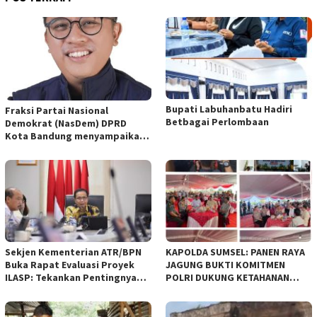
Bupati Labuhanbatu Hadiri
Fraksi Partai Nasional
Betbagai Perlombaan
Demokrat (NasDem) DPRD
Kota Bandung menyampaikan
pandangan umum terhadap
empat Rancangan Peraturan
Daerah (Raperda) yang
diajukan Pemerintah Kota
Bandung
Sekjen Kementerian ATR/BPN
KAPOLDA SUMSEL: PANEN RAYA
Buka Rapat Evaluasi Proyek
JAGUNG BUKTI KOMITMEN
ILASP: Tekankan Pentingnya
POLRI DUKUNG KETAHANAN
Efisiensi dan Akuntabilitas
PANGAN NASIONAL
Anggaran