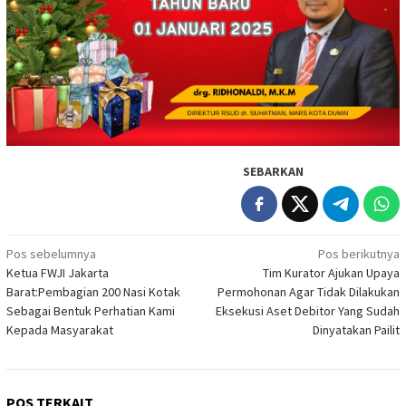
SEBARKAN
Navigasi
Pos sebelumnya
Pos berikutnya
Ketua FWJI Jakarta
Tim Kurator Ajukan Upaya
pos
Barat:Pembagian 200 Nasi Kotak
Permohonan Agar Tidak Dilakukan
Sebagai Bentuk Perhatian Kami
Eksekusi Aset Debitor Yang Sudah
Kepada Masyarakat
Dinyatakan Pailit
POS TERKAIT