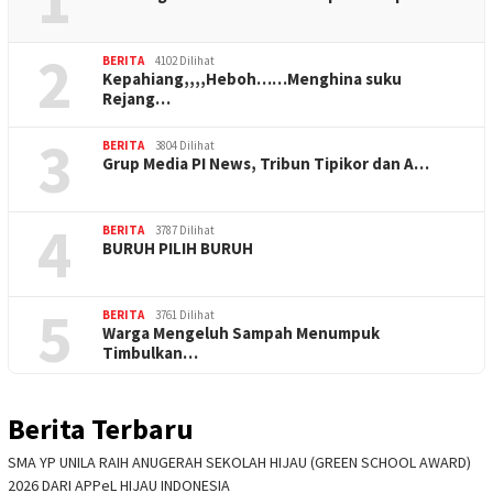
2
BERITA
4102 Dilihat
Kepahiang,,,,Heboh……Menghina suku
Rejang…
3
BERITA
3804 Dilihat
Grup Media PI News, Tribun Tipikor dan A…
4
BERITA
3787 Dilihat
BURUH PILIH BURUH
5
BERITA
3761 Dilihat
Warga Mengeluh Sampah Menumpuk
Timbulkan…
Berita Terbaru
SMA YP UNILA RAIH ANUGERAH SEKOLAH HIJAU (GREEN SCHOOL AWARD)
2026 DARI APPeL HIJAU INDONESIA