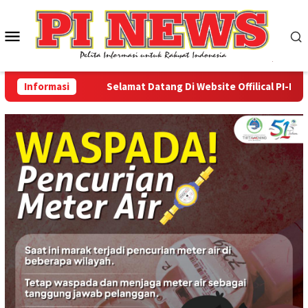
Loncat
ke
Menu
konten
Mobile
Informasi
Selamat Datang Di Website Offilical PI-News O