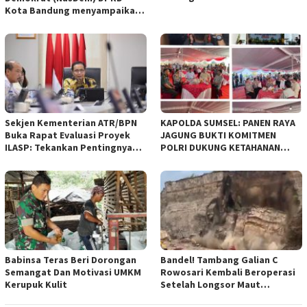
Kota Bandung menyampaikan
pandangan umum terhadap
empat Rancangan Peraturan
Daerah (Raperda) yang
diajukan Pemerintah Kota
Bandung
Sekjen Kementerian ATR/BPN
KAPOLDA SUMSEL: PANEN RAYA
Buka Rapat Evaluasi Proyek
JAGUNG BUKTI KOMITMEN
ILASP: Tekankan Pentingnya
POLRI DUKUNG KETAHANAN
Efisiensi dan Akuntabilitas
PANGAN NASIONAL
Anggaran
Babinsa Teras Beri Dorongan
Bandel! Tambang Galian C
Semangat Dan Motivasi UMKM
Rowosari Kembali Beroperasi
Kerupuk Kulit
Setelah Longsor Maut
Tewaskan Satu Orang