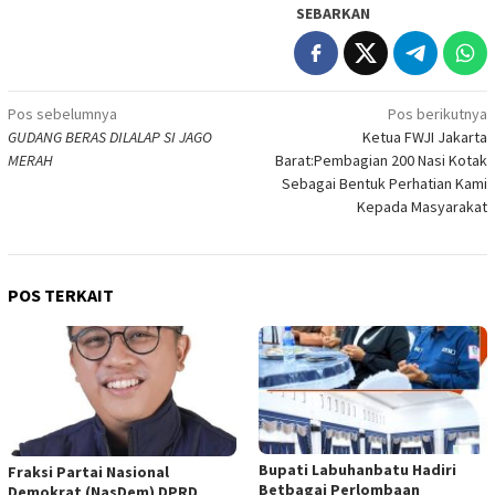
SEBARKAN
Navigasi
Pos sebelumnya
Pos berikutnya
GUDANG BERAS DILALAP SI JAGO
Ketua FWJI Jakarta
pos
MERAH
Barat:Pembagian 200 Nasi Kotak
Sebagai Bentuk Perhatian Kami
Kepada Masyarakat
POS TERKAIT
Bupati Labuhanbatu Hadiri
Fraksi Partai Nasional
Betbagai Perlombaan
Demokrat (NasDem) DPRD