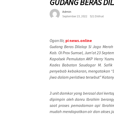
GUDANG BERAS DIL
Admin
September 23, 2022
521 Dilihat
Ogan Ilir,
pi news.online
Gudang Beras Dilalap Si Jago Mera
Kab. OI Prov Sumsel, Jum’at 23 Septem
Kapolsek Pemulutan AKP Herry Yusma
Kades Babatan Saudagar M. Safik 
penyebab kebakaran, mengatakan “Didu
jiwa dalam peristiwa tersebut” Katany
3 unit damkar yang berasal dari ker
dipimpin oleh danru Ibrahim berang
saat proses pemadaman api Ibrahi
mudah mendapatkan air dan akses jal