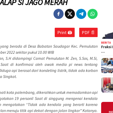
ALAP SI JAGO MERAH
Print 🖨
PDF 📄
BERITA
h yang berada di Desa Babatan Saudagar Kec. Pemulutan
Fraksi
…
ber 2022 sekitar pukul 10.00 WIB
n, S.H didampingi Camat Pemulutan M. Zen, S.Sos, M.Si,
Saat di konfirmasi oleh awak media pi news tentang
ga api berasal dari konsleting listrik, tidak ada korban
a Singkat.
tapati kota palembang, dikerahkan untuk memadamkan api
gotakan 19 personil Saat di singgung mengenai kendala
m mengatakan “Tidak ada kendala yang berarti karena
an menuju titik api dekat dengan jalan lingkar” Katanya.