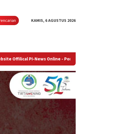
Pencarian
KAMIS, 6 AGUSTUS 2026
PI-News Online - Portal Berita Terupdate & Terpercaya