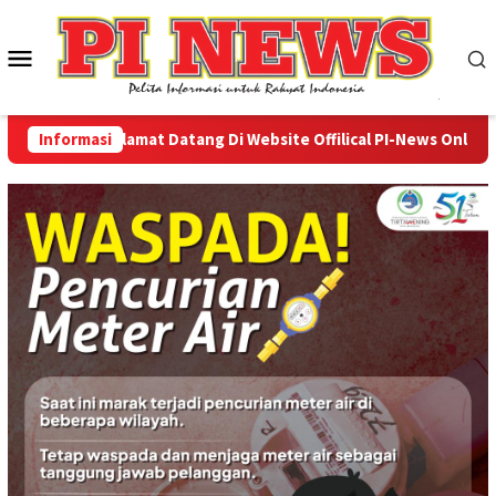
Loncat
ke
Menu
konten
Mobile
Informasi
Selamat Datang Di Website Offilical PI-News Online - Po