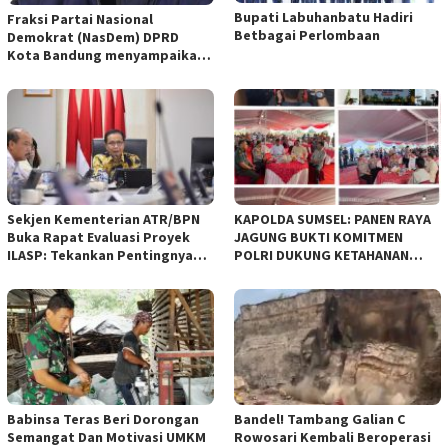
Bupati Labuhanbatu Hadiri
Fraksi Partai Nasional
Betbagai Perlombaan
Demokrat (NasDem) DPRD
Kota Bandung menyampaikan
pandangan umum terhadap
empat Rancangan Peraturan
Daerah (Raperda) yang
diajukan Pemerintah Kota
Bandung
Sekjen Kementerian ATR/BPN
KAPOLDA SUMSEL: PANEN RAYA
Buka Rapat Evaluasi Proyek
JAGUNG BUKTI KOMITMEN
ILASP: Tekankan Pentingnya
POLRI DUKUNG KETAHANAN
Efisiensi dan Akuntabilitas
PANGAN NASIONAL
Anggaran
Babinsa Teras Beri Dorongan
Bandel! Tambang Galian C
Semangat Dan Motivasi UMKM
Rowosari Kembali Beroperasi