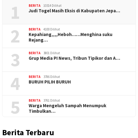
1
BERITA
10314 Dilihat
Judi Togel Masih Eksis di Kabupaten Jepa…
2
BERITA
4100 Dilihat
Kepahiang,,,,Heboh……Menghina suku
Rejang…
3
BERITA
3801 Dilihat
Grup Media PI News, Tribun Tipikor dan A…
4
BERITA
3786 Dilihat
BURUH PILIH BURUH
5
BERITA
3761 Dilihat
Warga Mengeluh Sampah Menumpuk
Timbulkan…
Berita Terbaru