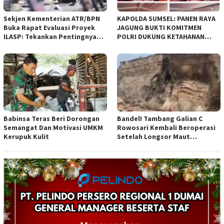
Sekjen Kementerian ATR/BPN
KAPOLDA SUMSEL: PANEN RAYA
Buka Rapat Evaluasi Proyek
JAGUNG BUKTI KOMITMEN
ILASP: Tekankan Pentingnya
POLRI DUKUNG KETAHANAN
Efisiensi dan Akuntabilitas
PANGAN NASIONAL
Anggaran
Babinsa Teras Beri Dorongan
Bandel! Tambang Galian C
Semangat Dan Motivasi UMKM
Rowosari Kembali Beroperasi
Kerupuk Kulit
Setelah Longsor Maut
Tewaskan Satu Orang