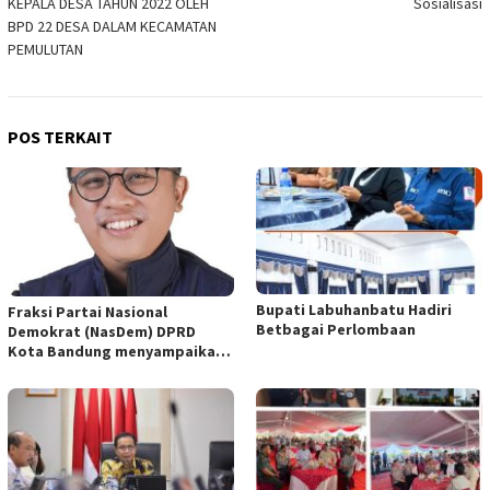
KEPALA DESA TAHUN 2022 OLEH
Sosialisasi
BPD 22 DESA DALAM KECAMATAN
PEMULUTAN
POS TERKAIT
Bupati Labuhanbatu Hadiri
Fraksi Partai Nasional
Betbagai Perlombaan
Demokrat (NasDem) DPRD
Kota Bandung menyampaikan
pandangan umum terhadap
empat Rancangan Peraturan
Daerah (Raperda) yang
diajukan Pemerintah Kota
Bandung