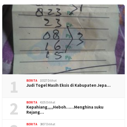
1
BERITA
10327 Dilihat
Judi Togel Masih Eksis di Kabupaten Jepa…
2
BERITA
4105 Dilihat
Kepahiang,,,,Heboh……Menghina suku
Rejang…
BERITA
3807 Dilihat