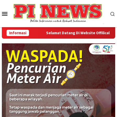
Loncat
ke
Menu
konten
Mobile
Informasi
Selamat Datang Di Website Offilical PI-News