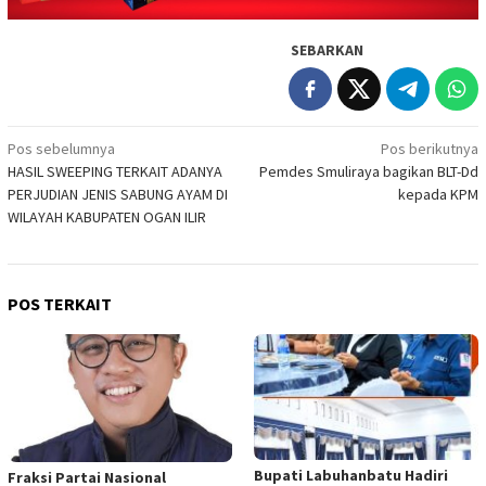
SEBARKAN
Navigasi
Pos sebelumnya
Pos berikutnya
HASIL SWEEPING TERKAIT ADANYA
Pemdes Smuliraya bagikan BLT-Dd
pos
PERJUDIAN JENIS SABUNG AYAM DI
kepada KPM
WILAYAH KABUPATEN OGAN ILIR
POS TERKAIT
Bupati Labuhanbatu Hadiri
Fraksi Partai Nasional