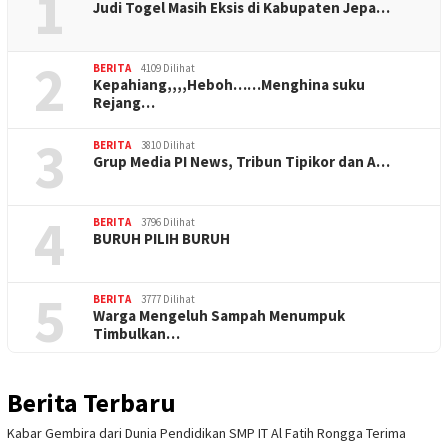
1
Judi Togel Masih Eksis di Kabupaten Jepa…
2
BERITA
4109 Dilihat
Kepahiang,,,,Heboh……Menghina suku
Rejang…
3
BERITA
3810 Dilihat
Grup Media PI News, Tribun Tipikor dan A…
4
BERITA
3796 Dilihat
BURUH PILIH BURUH
5
BERITA
3777 Dilihat
Warga Mengeluh Sampah Menumpuk
Timbulkan…
Berita Terbaru
Kabar Gembira dari Dunia Pendidikan SMP IT Al Fatih Rongga Terima