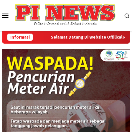
Loncat
ke
Menu
konten
Mobile
Informasi
Selamat Datang Di Website Offilical PI-News