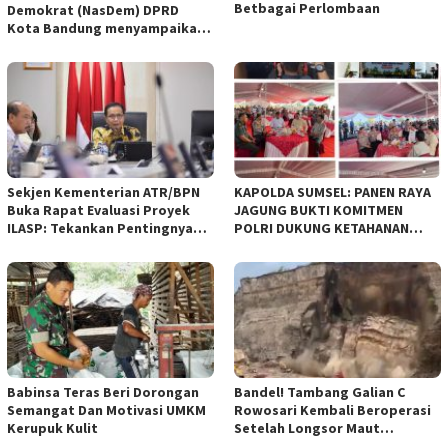
Betbagai Perlombaan
Demokrat (NasDem) DPRD
Kota Bandung menyampaikan
pandangan umum terhadap
empat Rancangan Peraturan
Daerah (Raperda) yang
diajukan Pemerintah Kota
Bandung
Sekjen Kementerian ATR/BPN
KAPOLDA SUMSEL: PANEN RAYA
Buka Rapat Evaluasi Proyek
JAGUNG BUKTI KOMITMEN
ILASP: Tekankan Pentingnya
POLRI DUKUNG KETAHANAN
Efisiensi dan Akuntabilitas
PANGAN NASIONAL
Anggaran
Babinsa Teras Beri Dorongan
Bandel! Tambang Galian C
Semangat Dan Motivasi UMKM
Rowosari Kembali Beroperasi
Kerupuk Kulit
Setelah Longsor Maut
Tewaskan Satu Orang