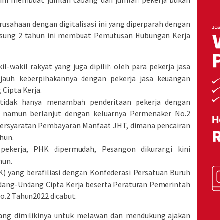
p, ini membuat jumlah cabang dan jumlah pekerja bukan
usahaan dengan digitalisasi ini yang diperparah dengan
ngsung 2 tahun ini membuat Pemutusan Hubungan Kerja
-wakil rakyat yang juga dipilih oleh para pekerja jasa
auh keberpihakannya dengan pekerja jasa keuangan
Cipta Kerja.
 tidak hanya menambah penderitaan pekerja dengan
 namun berlanjut dengan keluarnya Permenaker No.2
Persyaratan Pembayaran Manfaat JHT, dimana pencairan
ahun.
ekerja, PHK dipermudah, Pesangon dikurangi kini
hun.
K) yang berafiliasi dengan Konfederasi Persatuan Buruh
dang-Undang Cipta Kerja beserta Peraturan Pemerintah
.2 Tahun2022 dicabut.
ang dimilikinya untuk melawan dan mendukung ajakan