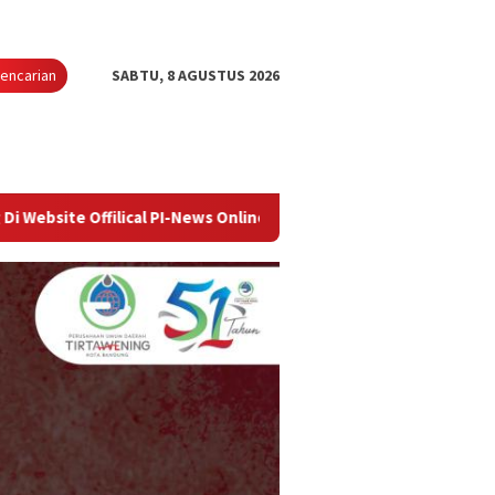
encarian
SABTU, 8 AGUSTUS 2026
ffilical PI-News Online - Portal Berita Terupdate & Terpercaya