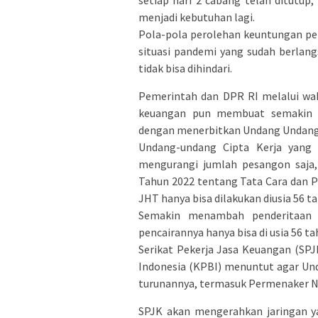
setiap hari 2 cabang telah ditutu
menjadi kebutuhan lagi.
Pola-pola perolehan keuntungan per
situasi pandemi yang sudah berla
tidak bisa dihindari.
Pemerintah dan DPR RI melalui wakil
keuangan pun membuat semakin j
dengan menerbitkan Undang Undang 
Undang-undang Cipta Kerja yang
mengurangi jumlah pesangon saja,
Tahun 2022 tentang Tata Cara dan 
JHT hanya bisa dilakukan diusia 56 t
Semakin menambah penderitaan p
pencairannya hanya bisa di usia 56 ta
Serikat Pekerja Jasa Keuangan (SPJ
Indonesia (KPBI) menuntut agar Un
turunannya, termasuk Permenaker No
SPJK akan mengerahkan jaringan y