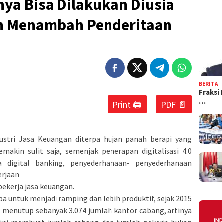
ya Bisa Dilakukan Diusia
n Menambah Penderitaan
BERITA
Fraksi
…
Print 🖨
PDF 📄
dustri Jasa Keuangan diterpa hujan panah berapi yang
akin sulit saja, semenjak penerapan digitalisasi 4.0
 digital banking, penyederhanaan- penyederhanaan
erjaan
pekerja jasa keuangan.
 untuk menjadi ramping dan lebih produktif, sejak 2015
 menutup sebanyak 3.074 jumlah kantor cabang, artinya