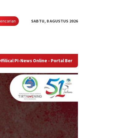
encarian
SABTU, 8 AGUSTUS 2026
s Online - Portal Berita Terupdate & Terpercaya