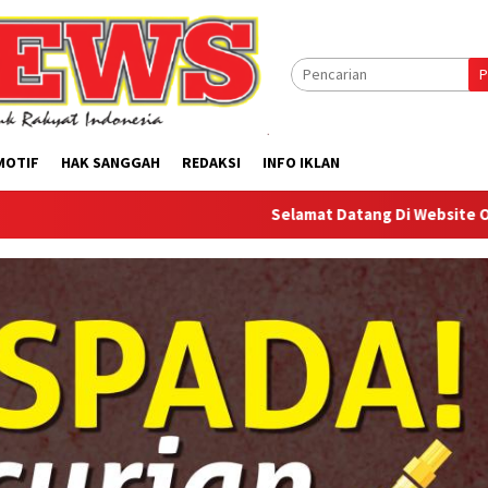
P
MOTIF
HAK SANGGAH
REDAKSI
INFO IKLAN
Selamat Datang Di Website Offilical PI-New