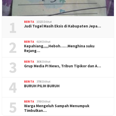
1
BERITA
10325 Dilihat
Judi Togel Masih Eksis di Kabupaten Jepa…
2
BERITA
4104 Dilihat
Kepahiang,,,,Heboh……Menghina suku
Rejang…
3
BERITA
3806 Dilihat
Grup Media PI News, Tribun Tipikor dan A…
4
BERITA
3790 Dilihat
BURUH PILIH BURUH
5
BERITA
3769 Dilihat
Warga Mengeluh Sampah Menumpuk
Timbulkan…