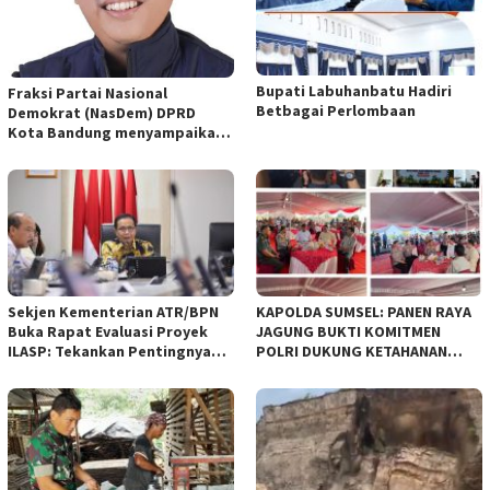
Bupati Labuhanbatu Hadiri
Fraksi Partai Nasional
Betbagai Perlombaan
Demokrat (NasDem) DPRD
Kota Bandung menyampaikan
pandangan umum terhadap
empat Rancangan Peraturan
Daerah (Raperda) yang
diajukan Pemerintah Kota
Bandung
Sekjen Kementerian ATR/BPN
KAPOLDA SUMSEL: PANEN RAYA
Buka Rapat Evaluasi Proyek
JAGUNG BUKTI KOMITMEN
ILASP: Tekankan Pentingnya
POLRI DUKUNG KETAHANAN
Efisiensi dan Akuntabilitas
PANGAN NASIONAL
Anggaran