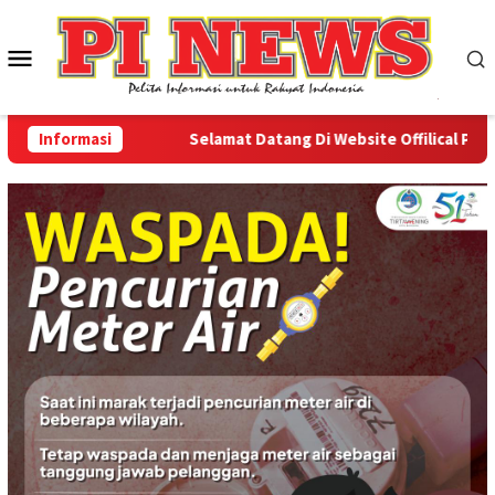
Loncat
ke
Menu
konten
Mobile
Informasi
Selamat Datang Di Website Offilical PI-News