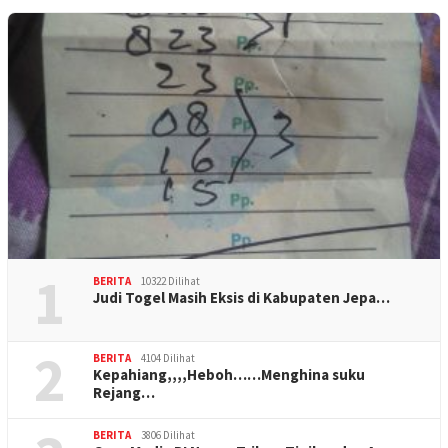
1
BERITA
10322 Dilihat
Judi Togel Masih Eksis di Kabupaten Jepa…
2
BERITA
4104 Dilihat
Kepahiang,,,,Heboh……Menghina suku
Rejang…
BERITA
3806 Dilihat