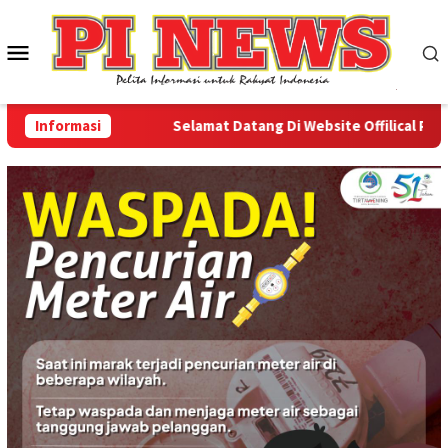
Loncat
ke
Menu
konten
Mobile
Informasi
Selamat Datang Di Website Offilical PI-New