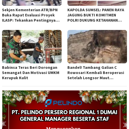
Sekjen Kementerian ATR/BPN
KAPOLDA SUMSEL: PANEN RAYA
Buka Rapat Evaluasi Proyek
JAGUNG BUKTI KOMITMEN
ILASP: Tekankan Pentingnya
POLRI DUKUNG KETAHANAN
Efisiensi dan Akuntabilitas
PANGAN NASIONAL
Anggaran
Babinsa Teras Beri Dorongan
Bandel! Tambang Galian C
Semangat Dan Motivasi UMKM
Rowosari Kembali Beroperasi
Kerupuk Kulit
Setelah Longsor Maut
Tewaskan Satu Orang