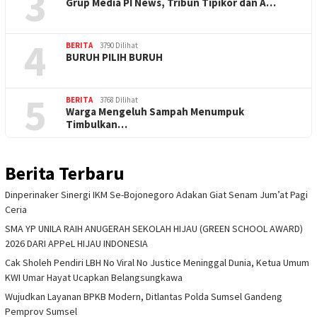
3
Grup Media PI News, Tribun Tipikor dan A…
4
BERITA
3790 Dilihat
BURUH PILIH BURUH
5
BERITA
3768 Dilihat
Warga Mengeluh Sampah Menumpuk
Timbulkan…
Berita Terbaru
Dinperinaker Sinergi IKM Se-Bojonegoro Adakan Giat Senam Jum’at Pagi
Ceria
SMA YP UNILA RAIH ANUGERAH SEKOLAH HIJAU (GREEN SCHOOL AWARD)
2026 DARI APPeL HIJAU INDONESIA
Cak Sholeh Pendiri LBH No Viral No Justice Meninggal Dunia, Ketua Umum
KWI Umar Hayat Ucapkan Belangsungkawa
Wujudkan Layanan BPKB Modern, Ditlantas Polda Sumsel Gandeng
Pemprov Sumsel