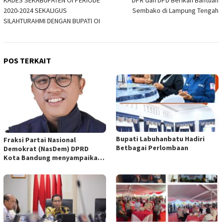
KADES SEKABUPATEN OI PERIODE
DPR dan DPD Berikan Bantuan
2020-2024 SEKALIGUS
Sembako di Lampung Tengah
SILAHTURAHMI DENGAN BUPATI OI
POS TERKAIT
Bupati Labuhanbatu Hadiri
Fraksi Partai Nasional
Betbagai Perlombaan
Demokrat (NasDem) DPRD
Kota Bandung menyampaikan
pandangan umum terhadap
empat Rancangan Peraturan
Daerah (Raperda) yang
diajukan Pemerintah Kota
Bandung