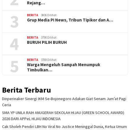
Rejang…
3
BERITA
3806 Dilihat
Grup Media PI News, Tribun Tipikor dan A…
4
BERITA
3790 Dilihat
BURUH PILIH BURUH
5
BERITA
3769 Dilihat
Warga Mengeluh Sampah Menumpuk
Timbulkan…
Berita Terbaru
Dinperinaker Sinergi IKM Se-Bojonegoro Adakan Giat Senam Jum’at Pagi
Ceria
SMA YP UNILA RAIH ANUGERAH SEKOLAH HIJAU (GREEN SCHOOL AWARD)
2026 DARI APPeL HIJAU INDONESIA
Cak Sholeh Pendiri LBH No Viral No Justice Meninggal Dunia, Ketua Umum