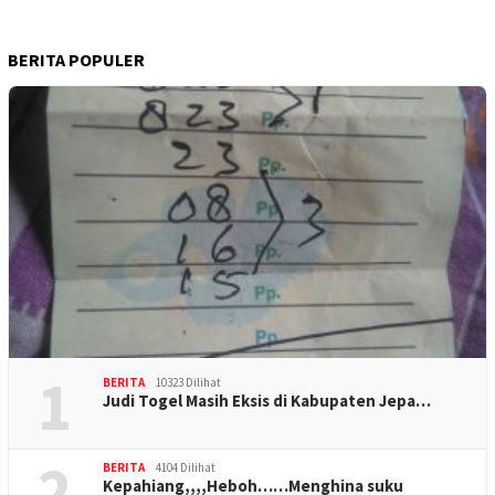
BERITA POPULER
1
BERITA
10323 Dilihat
Judi Togel Masih Eksis di Kabupaten Jepa…
2
BERITA
4104 Dilihat
Kepahiang,,,,Heboh……Menghina suku