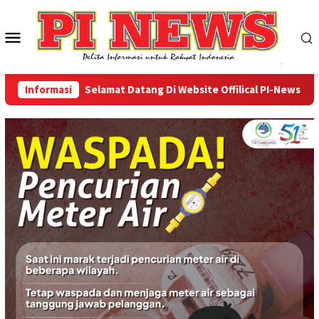
Loncat
ke
Menu
konten
Mobile
Informasi
Selamat Datang Di Website Offilical PI-News Online 