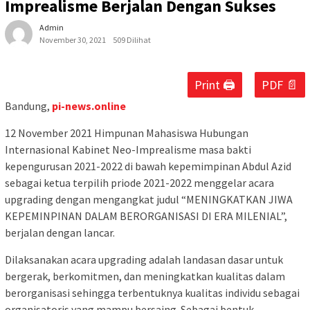
Imprealisme Berjalan Dengan Sukses
Admin
November 30, 2021
509 Dilihat
Print 🖨
PDF 📄
Bandung,
pi-news.online
12 November 2021 Himpunan Mahasiswa Hubungan
Internasional Kabinet Neo-Imprealisme masa bakti
kepengurusan 2021-2022 di bawah kepemimpinan Abdul Azid
sebagai ketua terpilih priode 2021-2022 menggelar acara
upgrading dengan mengangkat judul “MENINGKATKAN JIWA
KEPEMINPINAN DALAM BERORGANISASI DI ERA MILENIAL”,
berjalan dengan lancar.
Dilaksanakan acara upgrading adalah landasan dasar untuk
bergerak, berkomitmen, dan meningkatkan kualitas dalam
berorganisasi sehingga terbentuknya kualitas individu sebagai
organisatoris yang mampu bersaing. Sebagai bentuk