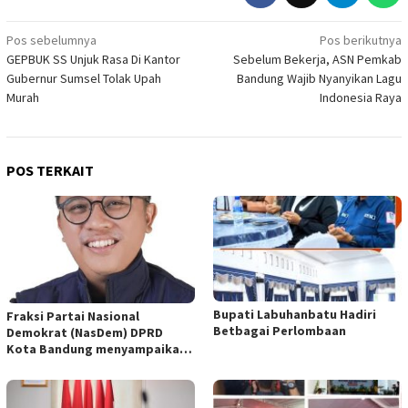
Navigasi
Pos sebelumnya
Pos berikutnya
GEPBUK SS Unjuk Rasa Di Kantor
Sebelum Bekerja, ASN Pemkab
pos
Gubernur Sumsel Tolak Upah
Bandung Wajib Nyanyikan Lagu
Murah
Indonesia Raya
POS TERKAIT
Bupati Labuhanbatu Hadiri
Fraksi Partai Nasional
Betbagai Perlombaan
Demokrat (NasDem) DPRD
Kota Bandung menyampaikan
pandangan umum terhadap
empat Rancangan Peraturan
Daerah (Raperda) yang