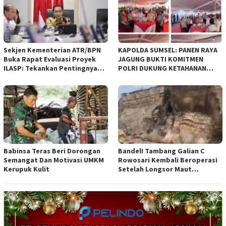
diajukan Pemerintah Kota
Bandung
Sekjen Kementerian ATR/BPN
KAPOLDA SUMSEL: PANEN RAYA
Buka Rapat Evaluasi Proyek
JAGUNG BUKTI KOMITMEN
ILASP: Tekankan Pentingnya
POLRI DUKUNG KETAHANAN
Efisiensi dan Akuntabilitas
PANGAN NASIONAL
Anggaran
Babinsa Teras Beri Dorongan
Bandel! Tambang Galian C
Semangat Dan Motivasi UMKM
Rowosari Kembali Beroperasi
Kerupuk Kulit
Setelah Longsor Maut
Tewaskan Satu Orang