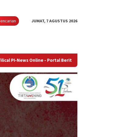
encarian
JUMAT, 7 AGUSTUS 2026
ws Online - Portal Berita Terupdate & Terpercaya