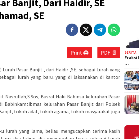
ar Banjit, Dari Haidir, SE
uhamad, SE
Print 🖨
PDF 📄
BERITA
Fraksi
…
 Lurah Pasar Banjit , dari Haidir ,SE, sebagai Lurah yang
ebagai lurah yang baru. yang di laksanakan di kantor
it Nasrullah,S.Sos, Busral Haki Babinsa kelurahan Pasar
adi Babinkamtibmas kelurahan Pasar Banjit dari Polsek
r Banjit, tokoh adat, tokoh agama, tokoh masyarakat juga
ku lurah yang lama, beliau mengucapkan terima kasih
selama dua tahun, dia mengemban tugas sebagai Lurah