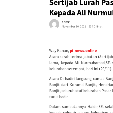
Sertijab Lurah Pas
Kepada Ali Nurm
Admin
November 30, 2021
534 Dilihat
Way Kanan,
pi-news.online
Acara serah terima jabatan (Sertijab)
lama, kepada Ali Nurmuhamad,SE. s
kelurahan setempat, hari ini (29/11).
Acara Di hadiri langsung camat Banj
Banjit dari Koramil Banjit, Hendri
Banjit, seluruh staf kelurahan Pasa
turut hadir.
Dalam sambutannya Haidir,SE. sela
kepada seluruh jajaran kelurahan 