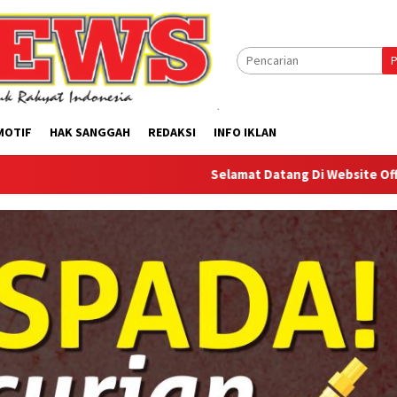
P
MOTIF
HAK SANGGAH
REDAKSI
INFO IKLAN
Selamat Datang Di Website Offilical PI-Ne