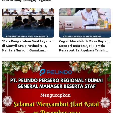
Pentingnya Peran Keluarga
dan Gotong Royong
*Beri Pengarahan Soal Layanan
Cegah Masalah di Masa Depan,
di Kanwil BPN Provinsi NTT,
Menteri Nusron Ajak Pemda
Menteri Nusron: Gunakan
Percepat Sertipikasi Tanah
Sudut Pandang Masyarakat*
Rumah Ibadah di NTT*