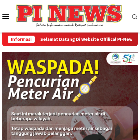
Loncat
ke
Menu
konten
Mobile
Informasi
Selamat Datang Di Website Offilical PI-News Online