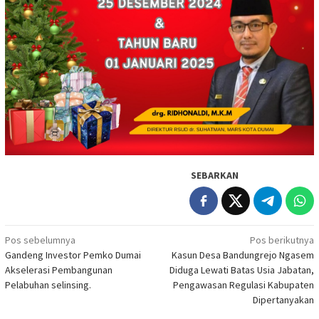
SEBARKAN
Navigasi
Pos sebelumnya
Pos berikutnya
Gandeng Investor Pemko Dumai
Kasun Desa Bandungrejo Ngasem
pos
Akselerasi Pembangunan
Diduga Lewati Batas Usia Jabatan,
Pelabuhan selinsing.
Pengawasan Regulasi Kabupaten
Dipertanyakan