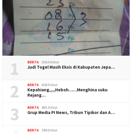
1
BERITA
10314 Dilihat
Judi Togel Masih Eksis di Kabupaten Jepa…
2
BERITA
4100 Dilihat
Kepahiang,,,,Heboh……Menghina suku
Rejang…
3
BERITA
3801 Dilihat
Grup Media PI News, Tribun Tipikor dan A…
BERITA
3786 Dilihat