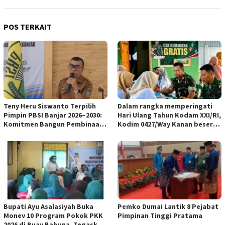
POS TERKAIT
Teny Heru Siswanto Terpilih
Dalam rangka memperingati
Pimpin PBSI Banjar 2026–2030:
Hari Ulang Tahun Kodam XXI/RI,
Komitmen Bangun Pembinaan
Kodim 0427/Way Kanan beserta
Atlet Lebih Profesional &
Persit KCK Cab L Dim 0427/WK
Berkelanjutan
menghadiri kegiatan bakti
kesehatan di Poskesdim
0427/Way Kanan bekerja sama
dengan Puskesmas
Blambangan Umpu
Bupati Ayu Asalasiyah Buka
Pemko Dumai Lantik 8 Pejabat
Monev 10 Program Pokok PKK
Pimpinan Tinggi Pratama
2026 di Buay Bahuga, Tegaskan