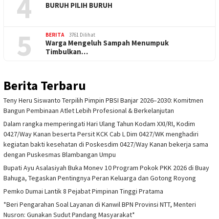
4
BURUH PILIH BURUH
5
BERITA
3761 Dilihat
Warga Mengeluh Sampah Menumpuk
Timbulkan…
Berita Terbaru
Teny Heru Siswanto Terpilih Pimpin PBSI Banjar 2026–2030: Komitmen
Bangun Pembinaan Atlet Lebih Profesional & Berkelanjutan
Dalam rangka memperingati Hari Ulang Tahun Kodam XXI/RI, Kodim
0427/Way Kanan beserta Persit KCK Cab L Dim 0427/WK menghadiri
kegiatan bakti kesehatan di Poskesdim 0427/Way Kanan bekerja sama
dengan Puskesmas Blambangan Umpu
Bupati Ayu Asalasiyah Buka Monev 10 Program Pokok PKK 2026 di Buay
Bahuga, Tegaskan Pentingnya Peran Keluarga dan Gotong Royong
Pemko Dumai Lantik 8 Pejabat Pimpinan Tinggi Pratama
*Beri Pengarahan Soal Layanan di Kanwil BPN Provinsi NTT, Menteri
Nusron: Gunakan Sudut Pandang Masyarakat*