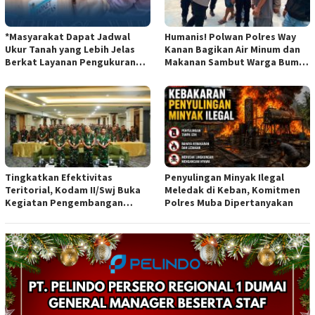
*Masyarakat Dapat Jadwal
Humanis! Polwan Polres Way
Ukur Tanah yang Lebih Jelas
Kanan Bagikan Air Minum dan
Berkat Layanan Pengukuran
Makanan Sambut Warga Bumi
Terjadwal*
Harjo
Tingkatkan Efektivitas
Penyulingan Minyak Ilegal
Teritorial, Kodam II/Swj Buka
Meledak di Keban, Komitmen
Kegiatan Pengembangan
Polres Muba Dipertanyakan
Kemampuan Komunikasi
Apkowil TA 2026*