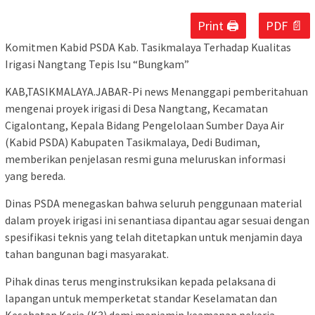
Print 🖨
PDF 📄
Komitmen Kabid PSDA Kab. Tasikmalaya Terhadap Kualitas
Irigasi Nangtang Tepis Isu “Bungkam”
​KAB,TASIKMALAYA.JABAR-Pi news Menanggapi pemberitahuan
mengenai proyek irigasi di Desa Nangtang, Kecamatan
Cigalontang, Kepala Bidang Pengelolaan Sumber Daya Air
(Kabid PSDA) Kabupaten Tasikmalaya, Dedi Budiman,
memberikan penjelasan resmi guna meluruskan informasi
yang bereda.
​Dinas PSDA menegaskan bahwa seluruh penggunaan material
dalam proyek irigasi ini senantiasa dipantau agar sesuai dengan
spesifikasi teknis yang telah ditetapkan untuk menjamin daya
tahan bangunan bagi masyarakat.
​Pihak dinas terus menginstruksikan kepada pelaksana di
lapangan untuk memperketat standar Keselamatan dan
Kesehatan Kerja (K3) demi menjamin keamanan pekerja