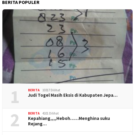
BERITA POPULER
1
BERITA
10317 Dilihat
Judi Togel Masih Eksis di Kabupaten Jepa…
2
BERITA
4101 Dilihat
Kepahiang,,,,Heboh……Menghina suku
Rejang…