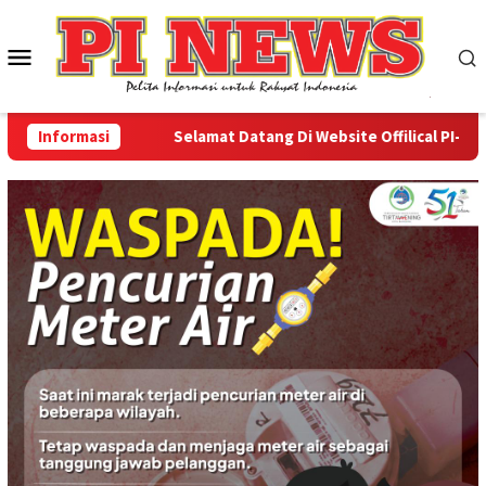
Loncat
ke
Menu
konten
Mobile
Informasi
Selamat Datang Di Website Offilical PI-News O