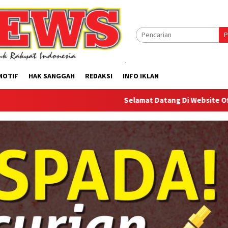
P
MOTIF
HAK SANGGAH
REDAKSI
INFO IKLAN
Selamat Datang Di Website Offilical PI-News