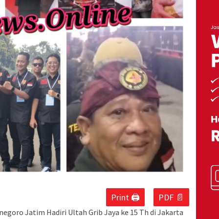
Print 🖨
PDF 📄
egoro Jatim Hadiri Ultah Grib Jaya ke 15 Th di Jakarta