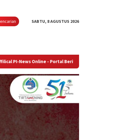
encarian
SABTU, 8 AGUSTUS 2026
 Online - Portal Berita Terupdate & Terpercaya