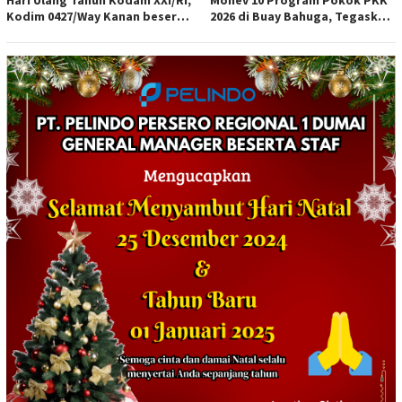
Kodim 0427/Way Kanan beserta
2026 di Buay Bahuga, Tegaskan
Persit KCK Cab L Dim 0427/WK
Pentingnya Peran Keluarga
menghadiri kegiatan bakti
dan Gotong Royong
kesehatan di Poskesdim
0427/Way Kanan bekerja sama
dengan Puskesmas
Blambangan Umpu