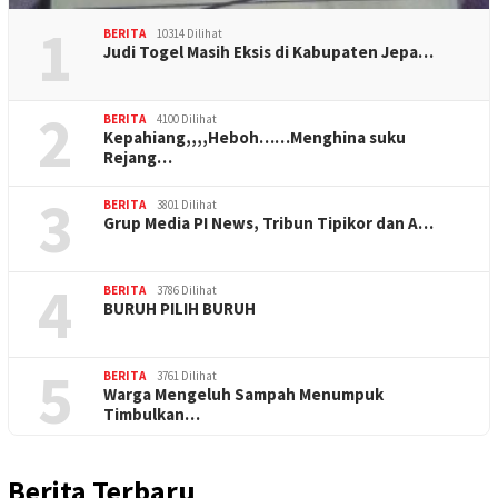
1
BERITA
10314 Dilihat
Judi Togel Masih Eksis di Kabupaten Jepa…
2
BERITA
4100 Dilihat
Kepahiang,,,,Heboh……Menghina suku
Rejang…
3
BERITA
3801 Dilihat
Grup Media PI News, Tribun Tipikor dan A…
4
BERITA
3786 Dilihat
BURUH PILIH BURUH
5
BERITA
3761 Dilihat
Warga Mengeluh Sampah Menumpuk
Timbulkan…
Berita Terbaru