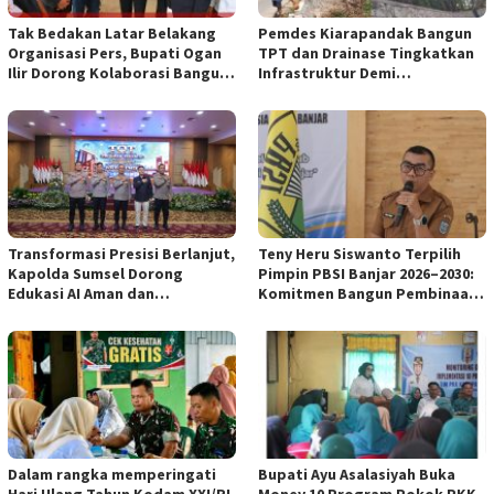
Tak Bedakan Latar Belakang
Pemdes Kiarapandak Bangun
Organisasi Pers, Bupati Ogan
TPT dan Drainase Tingkatkan
Ilir Dorong Kolaborasi Bangun
Infrastruktur Demi
Bumi Caram Seguguk
Kenyamanan Warga
Transformasi Presisi Berlanjut,
Teny Heru Siswanto Terpilih
Kapolda Sumsel Dorong
Pimpin PBSI Banjar 2026–2030:
Edukasi AI Aman dan
Komitmen Bangun Pembinaan
Bertanggung Jawab di Sekolah
Atlet Lebih Profesional &
Berkelanjutan
Dalam rangka memperingati
Bupati Ayu Asalasiyah Buka
Hari Ulang Tahun Kodam XXI/RI,
Monev 10 Program Pokok PKK