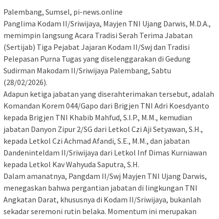
Palembang, Sumsel, pi-news.online
Panglima Kodam II/Sriwijaya, Mayjen TNI Ujang Darwis, M.D.A.,
memimpin langsung Acara Tradisi Serah Terima Jabatan
(Sertijab) Tiga Pejabat Jajaran Kodam II/Swj dan Tradisi
Pelepasan Purna Tugas yang diselenggarakan di Gedung
Sudirman Makodam II/Sriwijaya Palembang, Sabtu
(28/02/2026).
Adapun ketiga jabatan yang diserahterimakan tersebut, adalah
Komandan Korem 044/Gapo dari Brigjen TNI Adri Koesdyanto
kepada Brigjen TNI Khabib Mahfud, S.I.P., M.M., kemudian
jabatan Danyon Zipur 2/SG dari Letkol Czi Aji Setyawan, S.H.,
kepada Letkol Czi Achmad Afandi, S.E., M.M., dan jabatan
Dandeninteldam II/Sriwijaya dari Letkol Inf Dimas Kurniawan
kepada Letkol Kav Wahyuda Saputra, S.H.
Dalam amanatnya, Pangdam II/Swj Mayjen TNI Ujang Darwis,
menegaskan bahwa pergantian jabatan di lingkungan TNI
Angkatan Darat, khususnya di Kodam II/Sriwijaya, bukanlah
sekadar seremoni rutin belaka. Momentum ini merupakan