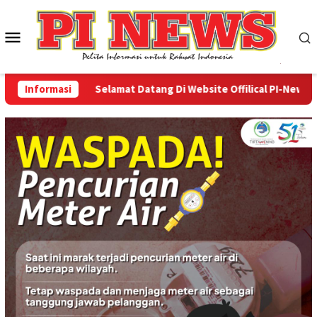
Loncat
ke
Menu
konten
Mobile
Informasi
Selamat Datang Di Website Offilical PI-News Onlin