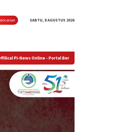
encarian
SABTU, 8 AGUSTUS 2026
 Online - Portal Berita Terupdate & Terpercaya