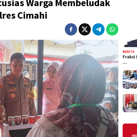
ntusias Warga Membeludak
lres Cimahi
BERITA
Fraksi
…