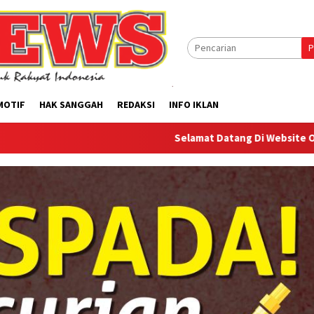
P
MOTIF
HAK SANGGAH
REDAKSI
INFO IKLAN
Selamat Datang Di Website Offilical PI-News