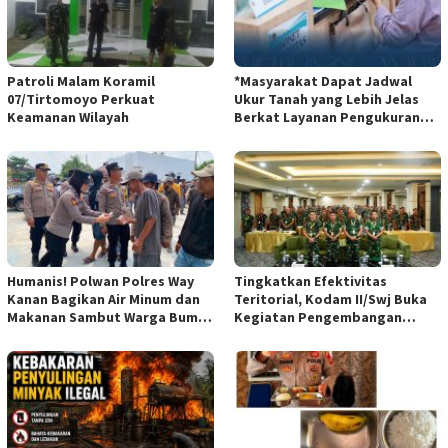
Patroli Malam Koramil
*Masyarakat Dapat Jadwal
07/Tirtomoyo Perkuat
Ukur Tanah yang Lebih Jelas
Keamanan Wilayah
Berkat Layanan Pengukuran
Terjadwal*
Humanis! Polwan Polres Way
Tingkatkan Efektivitas
Kanan Bagikan Air Minum dan
Teritorial, Kodam II/Swj Buka
Makanan Sambut Warga Bumi
Kegiatan Pengembangan
Harjo
Kemampuan Komunikasi
Apkowil TA 2026*