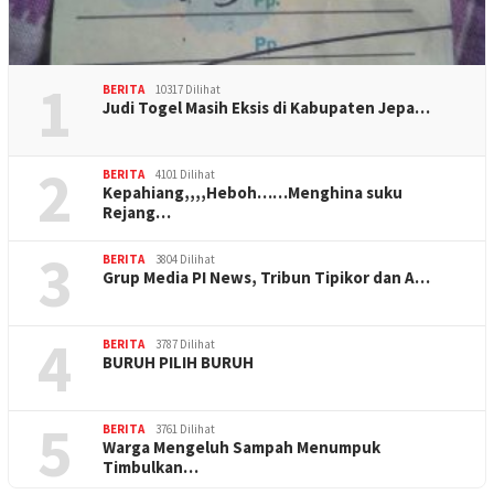
1
BERITA
10317 Dilihat
Judi Togel Masih Eksis di Kabupaten Jepa…
2
BERITA
4101 Dilihat
Kepahiang,,,,Heboh……Menghina suku
Rejang…
3
BERITA
3804 Dilihat
Grup Media PI News, Tribun Tipikor dan A…
4
BERITA
3787 Dilihat
BURUH PILIH BURUH
5
BERITA
3761 Dilihat
Warga Mengeluh Sampah Menumpuk
Timbulkan…