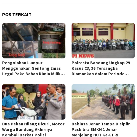
POS TERKAIT
Pengolahan Lumpur
Polresta Bandung Ungkap 29
Menggunakan Gentong Emas
Kasus C3, 36 Tersangka
Ilegal Pake Bahan Kimia Milik
Diamankan dalam Periode
Bos Wasid Andi dan Endang,
Juni-Juli 2026
Aparat Penegak Hukum ( APH )
Jangan Sampai Diam Saja
Dua Pekan Hilang Dicuri, Motor
Babinsa Jenar Tempa Disiplin
Warga Bandung Akhirnya
Paskibra SMKN 1 Jenar
Kembali Berkat Polisi
Menjelang HUT Ke-81 RI