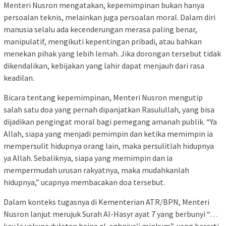
Menteri Nusron mengatakan, kepemimpinan bukan hanya
persoalan teknis, melainkan juga persoalan moral. Dalam diri
manusia selalu ada kecenderungan merasa paling benar,
manipulatif, mengikuti kepentingan pribadi, atau bahkan
menekan pihak yang lebih lemah. Jika dorongan tersebut tidak
dikendalikan, kebijakan yang lahir dapat menjauh dari rasa
keadilan.
Bicara tentang kepemimpinan, Menteri Nusron mengutip
salah satu doa yang pernah dipanjatkan Rasulullah, yang bisa
dijadikan pengingat moral bagi pemegang amanah publik. “Ya
Allah, siapa yang menjadi pemimpin dan ketika memimpin ia
mempersulit hidupnya orang lain, maka persulitlah hidupnya
ya Allah. Sebaliknya, siapa yang memimpin dan ia
mempermudah urusan rakyatnya, maka mudahkanlah
hidupnya,” ucapnya membacakan doa tersebut.
Dalam konteks tugasnya di Kementerian ATR/BPN, Menteri
Nusron lanjut merujuk Surah Al-Hasyr ayat 7 yang berbunyi “…
kay la yakuna dulatan baina al-aghniya’i minkum”, yang berarti