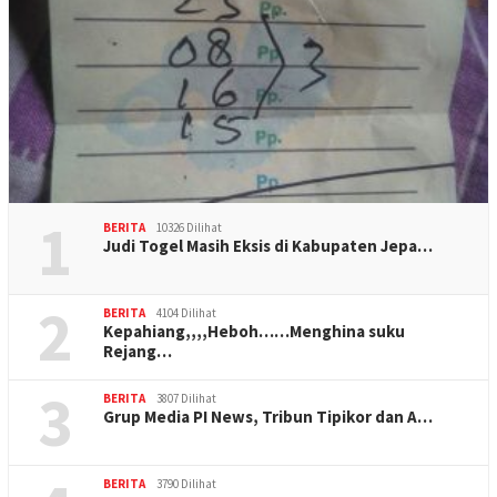
1
BERITA
10326 Dilihat
Judi Togel Masih Eksis di Kabupaten Jepa…
2
BERITA
4104 Dilihat
Kepahiang,,,,Heboh……Menghina suku
Rejang…
3
BERITA
3807 Dilihat
Grup Media PI News, Tribun Tipikor dan A…
BERITA
3790 Dilihat