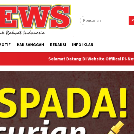
P
MOTIF
HAK SANGGAH
REDAKSI
INFO IKLAN
Selamat Datang Di Website Offilical PI-News Online - Po