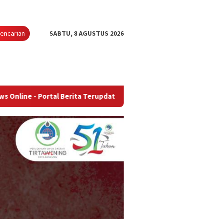
encarian
SABTU, 8 AGUSTUS 2026
rtal Berita Terupdate & Terpercaya