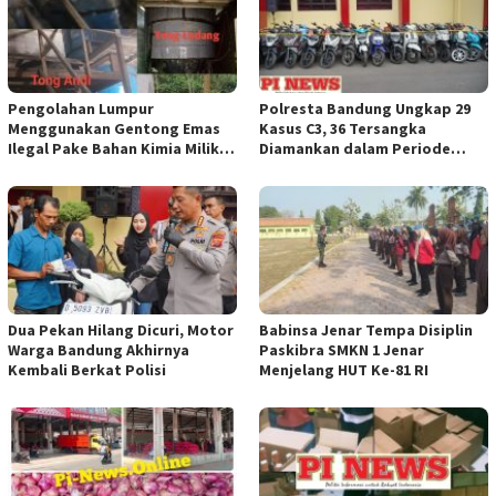
Pengolahan Lumpur
Polresta Bandung Ungkap 29
Menggunakan Gentong Emas
Kasus C3, 36 Tersangka
Ilegal Pake Bahan Kimia Milik
Diamankan dalam Periode
Bos Wasid Andi dan Endang,
Juni-Juli 2026
Aparat Penegak Hukum ( APH )
Jangan Sampai Diam Saja
Dua Pekan Hilang Dicuri, Motor
Babinsa Jenar Tempa Disiplin
Warga Bandung Akhirnya
Paskibra SMKN 1 Jenar
Kembali Berkat Polisi
Menjelang HUT Ke-81 RI