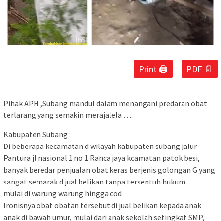
Print 🖨
PDF 📄
Pihak APH ,Subang mandul dalam menangani predaran obat
terlarang yang semakin merajalela ….
Kabupaten Subang :
Di beberapa kecamatan d wilayah kabupaten subang jalur
Pantura jl.nasional 1 no 1 Ranca jaya kcamatan patok besi,
banyak beredar penjualan obat keras berjenis golongan G yang
sangat semarak d jual belikan tanpa tersentuh hukum
mulai di warung warung hingga cod
Ironisnya obat obatan tersebut di jual belikan kepada anak
anak di bawah umur, mulai dari anak sekolah setingkat SMP,