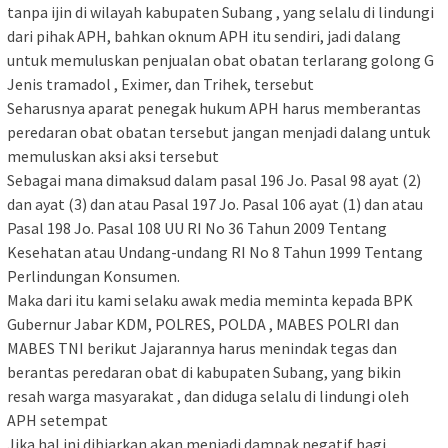
tanpa ijin di wilayah kabupaten Subang , yang selalu di lindungi
dari pihak APH, bahkan oknum APH itu sendiri, jadi dalang
untuk memuluskan penjualan obat obatan terlarang golong G
Jenis tramadol , Eximer, dan Trihek, tersebut
Seharusnya aparat penegak hukum APH harus memberantas
peredaran obat obatan tersebut jangan menjadi dalang untuk
memuluskan aksi aksi tersebut
Sebagai mana dimaksud dalam pasal 196 Jo. Pasal 98 ayat (2)
dan ayat (3) dan atau Pasal 197 Jo. Pasal 106 ayat (1) dan atau
Pasal 198 Jo. Pasal 108 UU RI No 36 Tahun 2009 Tentang
Kesehatan atau Undang-undang RI No 8 Tahun 1999 Tentang
Perlindungan Konsumen.
Maka dari itu kami selaku awak media meminta kepada BPK
Gubernur Jabar KDM, POLRES, POLDA , MABES POLRI dan
MABES TNI berikut Jajarannya harus menindak tegas dan
berantas peredaran obat di kabupaten Subang, yang bikin
resah warga masyarakat , dan diduga selalu di lindungi oleh
APH setempat
Jika hal ini dibiarkan akan menjadi dampak negatif bagi