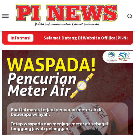
Loncat
ke
Menu
konten
Mobile
Informasi
Selamat Datang Di Website Offilical PI-News Onli