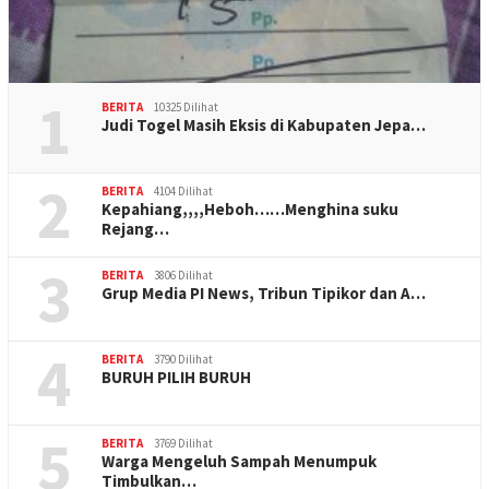
1
BERITA
10325 Dilihat
Judi Togel Masih Eksis di Kabupaten Jepa…
2
BERITA
4104 Dilihat
Kepahiang,,,,Heboh……Menghina suku
Rejang…
3
BERITA
3806 Dilihat
Grup Media PI News, Tribun Tipikor dan A…
4
BERITA
3790 Dilihat
BURUH PILIH BURUH
5
BERITA
3769 Dilihat
Warga Mengeluh Sampah Menumpuk
Timbulkan…