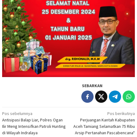
SEBARKAN
Navigasi
Pos sebelumnya
Pos berikutnya
Antisipasi Balap Liar, Polres Ogan
Perjuangan Kantah Kabupaten
pos
Ilir Meng Intensifkan Patroli Hunting
Aceh Tamiang Selamatkan 75 Ribu
di Wilayah Indralaya
Arsip Pertanahan Pascabencana*