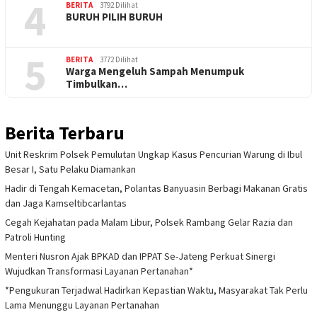
4
BERITA
3792 Dilihat
BURUH PILIH BURUH
5
BERITA
3772 Dilihat
Warga Mengeluh Sampah Menumpuk
Timbulkan…
Berita Terbaru
Unit Reskrim Polsek Pemulutan Ungkap Kasus Pencurian Warung di Ibul
Besar I, Satu Pelaku Diamankan
Hadir di Tengah Kemacetan, Polantas Banyuasin Berbagi Makanan Gratis
dan Jaga Kamseltibcarlantas
Cegah Kejahatan pada Malam Libur, Polsek Rambang Gelar Razia dan
Patroli Hunting
Menteri Nusron Ajak BPKAD dan IPPAT Se-Jateng Perkuat Sinergi
Wujudkan Transformasi Layanan Pertanahan*
*Pengukuran Terjadwal Hadirkan Kepastian Waktu, Masyarakat Tak Perlu
Lama Menunggu Layanan Pertanahan