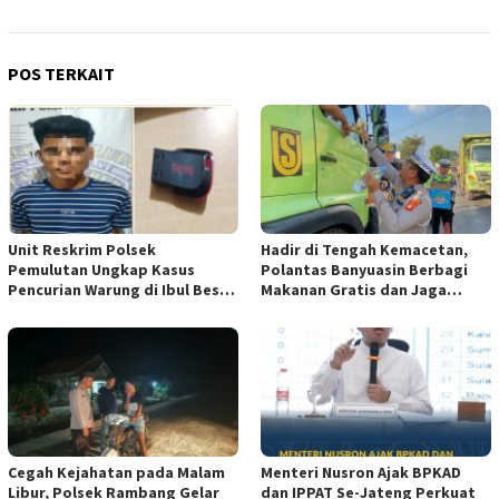
POS TERKAIT
Unit Reskrim Polsek
Hadir di Tengah Kemacetan,
Pemulutan Ungkap Kasus
Polantas Banyuasin Berbagi
Pencurian Warung di Ibul Besar
Makanan Gratis dan Jaga
I, Satu Pelaku Diamankan
Kamseltibcarlantas
Cegah Kejahatan pada Malam
Menteri Nusron Ajak BPKAD
Libur, Polsek Rambang Gelar
dan IPPAT Se-Jateng Perkuat