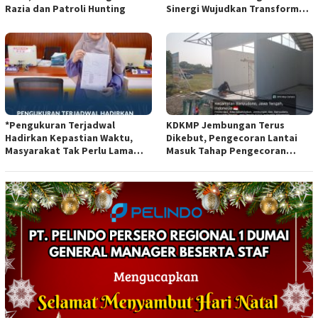
Razia dan Patroli Hunting
Sinergi Wujudkan Transformasi
Layanan Pertanahan*
*Pengukuran Terjadwal
KDKMP Jembungan Terus
Hadirkan Kepastian Waktu,
Dikebut, Pengecoran Lantai
Masyarakat Tak Perlu Lama
Masuk Tahap Pengecoran
Menunggu Layanan Pertanahan
Lantai.