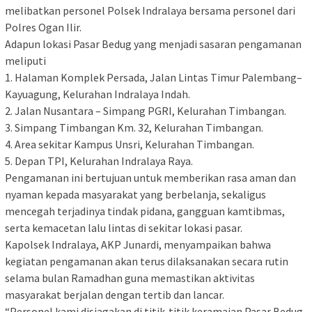
melibatkan personel Polsek Indralaya bersama personel dari
Polres Ogan Ilir.
Adapun lokasi Pasar Bedug yang menjadi sasaran pengamanan
meliputi
1. Halaman Komplek Persada, Jalan Lintas Timur Palembang–
Kayuagung, Kelurahan Indralaya Indah.
2. Jalan Nusantara – Simpang PGRI, Kelurahan Timbangan.
3. Simpang Timbangan Km. 32, Kelurahan Timbangan.
4. Area sekitar Kampus Unsri, Kelurahan Timbangan.
5. Depan TPI, Kelurahan Indralaya Raya.
Pengamanan ini bertujuan untuk memberikan rasa aman dan
nyaman kepada masyarakat yang berbelanja, sekaligus
mencegah terjadinya tindak pidana, gangguan kamtibmas,
serta kemacetan lalu lintas di sekitar lokasi pasar.
Kapolsek Indralaya, AKP Junardi, menyampaikan bahwa
kegiatan pengamanan akan terus dilaksanakan secara rutin
selama bulan Ramadhan guna memastikan aktivitas
masyarakat berjalan dengan tertib dan lancar.
“Personel kami disiagakan di titik-titik keramaian Pasar Bedug