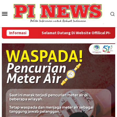
Loncat
ke
Menu
konten
Mobile
Informasi
Selamat Datang Di Website Offilical PI-News On