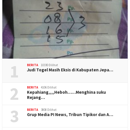
1
BERITA
10330 Dilihat
Judi Togel Masih Eksis di Kabupaten Jepa…
2
BERITA
4106 Dilihat
Kepahiang,,,,Heboh……Menghina suku
Rejang…
3
BERITA
3808 Dilihat
Grup Media PI News, Tribun Tipikor dan A…