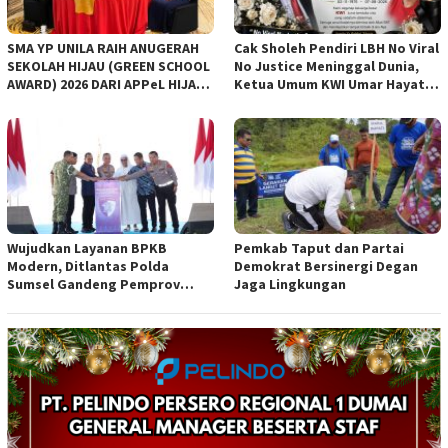
SMA YP UNILA RAIH ANUGERAH
Cak Sholeh Pendiri LBH No Viral
SEKOLAH HIJAU (GREEN SCHOOL
No Justice Meninggal Dunia,
AWARD) 2026 DARI APPeL HIJAU
Ketua Umum KWI Umar Hayat
INDONESIA
Ucapkan Belangsungkawa
Wujudkan Layanan BPKB
Pemkab Taput dan Partai
Modern, Ditlantas Polda
Demokrat Bersinergi Degan
Sumsel Gandeng Pemprov
Jaga Lingkungan
Sumsel