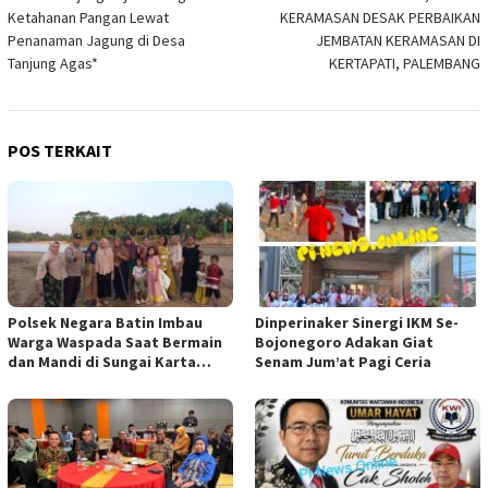
pos
Ketahanan Pangan Lewat
KERAMASAN DESAK PERBAIKAN
Penanaman Jagung di Desa
JEMBATAN KERAMASAN DI
Tanjung Agas*
KERTAPATI, PALEMBANG
POS TERKAIT
Polsek Negara Batin Imbau
Dinperinaker Sinergi IKM Se-
Warga Waspada Saat Bermain
Bojonegoro Adakan Giat
dan Mandi di Sungai Karta
Senam Jum’at Pagi Ceria
Jaya*