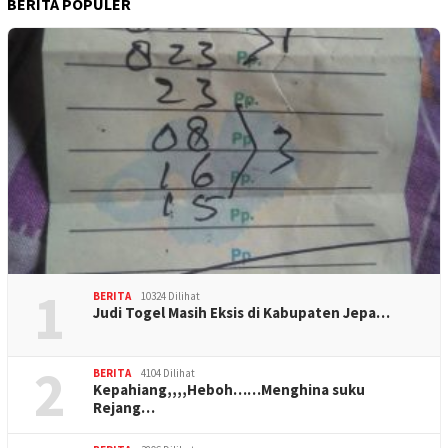
BERITA POPULER
1
BERITA
10324 Dilihat
Judi Togel Masih Eksis di Kabupaten Jepa…
2
BERITA
4104 Dilihat
Kepahiang,,,,Heboh……Menghina suku
Rejang…