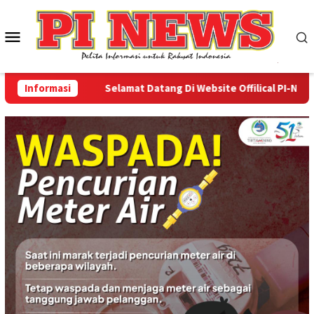
Loncat
ke
Menu
konten
Mobile
Informasi
Selamat Datang Di Website Offilical PI-News Onl