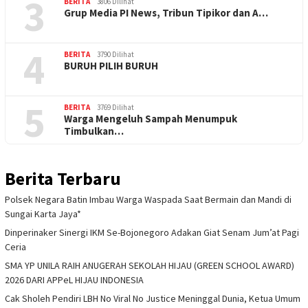
3
BERITA
3806 Dilihat
Grup Media PI News, Tribun Tipikor dan A…
4
BERITA
3790 Dilihat
BURUH PILIH BURUH
5
BERITA
3769 Dilihat
Warga Mengeluh Sampah Menumpuk
Timbulkan…
Berita Terbaru
Polsek Negara Batin Imbau Warga Waspada Saat Bermain dan Mandi di
Sungai Karta Jaya*
Dinperinaker Sinergi IKM Se-Bojonegoro Adakan Giat Senam Jum’at Pagi
Ceria
SMA YP UNILA RAIH ANUGERAH SEKOLAH HIJAU (GREEN SCHOOL AWARD)
2026 DARI APPeL HIJAU INDONESIA
Cak Sholeh Pendiri LBH No Viral No Justice Meninggal Dunia, Ketua Umum