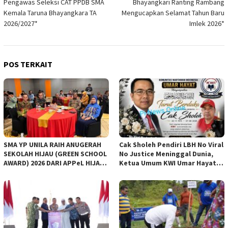
Pengawas Seleksi CAT PPDB SMA
Bhayangkari Ranting Rambang
Kemala Taruna Bhayangkara TA
Mengucapkan Selamat Tahun Baru
2026/2027*
Imlek 2026*
POS TERKAIT
SMA YP UNILA RAIH ANUGERAH
Cak Sholeh Pendiri LBH No Viral
SEKOLAH HIJAU (GREEN SCHOOL
No Justice Meninggal Dunia,
AWARD) 2026 DARI APPeL HIJAU
Ketua Umum KWI Umar Hayat
INDONESIA
Ucapkan Belangsungkawa