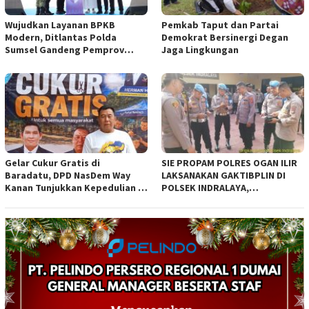
Wujudkan Layanan BPKB
Pemkab Taput dan Partai
Modern, Ditlantas Polda
Demokrat Bersinergi Degan
Sumsel Gandeng Pemprov
Jaga Lingkungan
Sumsel
Gelar Cukur Gratis di
SIE PROPAM POLRES OGAN ILIR
Baradatu, DPD NasDem Way
LAKSANAKAN GAKTIBPLIN DI
Kanan Tunjukkan Kepedulian di
POLSEK INDRALAYA,
Jumat Berkah
TINGKATKAN KEDISIPLINAN
PERSONEL POLRI*