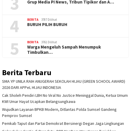
3
Grup Media PI News, Tribun Tipikor dan A…
4
BERITA
3787 Dilihat
BURUH PILIH BURUH
5
BERITA
3761 Dilihat
Warga Mengeluh Sampah Menumpuk
Timbulkan…
Berita Terbaru
SMA YP UNILA RAIH ANUGERAH SEKOLAH HIJAU (GREEN SCHOOL AWARD)
2026 DARI APPeL HIJAU INDONESIA
Cak Sholeh Pendiri LBH No Viral No Justice Meninggal Dunia, Ketua Umum
KWI Umar Hayat Ucapkan Belangsungkawa
Wujudkan Layanan BPKB Modern, Ditlantas Polda Sumsel Gandeng
Pemprov Sumsel
Pemkab Taput dan Partai Demokrat Bersinergi Degan Jaga Lingkungan