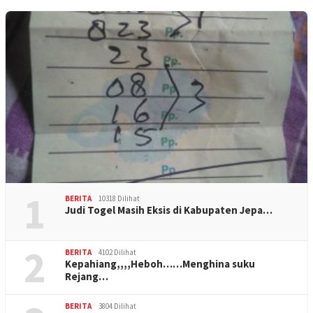
1
BERITA
10318 Dilihat
Judi Togel Masih Eksis di Kabupaten Jepa…
2
BERITA
4102 Dilihat
Kepahiang,,,,Heboh……Menghina suku
Rejang…
BERITA
3804 Dilihat