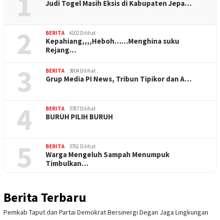
1
Judi Togel Masih Eksis di Kabupaten Jepa…
2
BERITA
4102 Dilihat
Kepahiang,,,,Heboh……Menghina suku
Rejang…
3
BERITA
3804 Dilihat
Grup Media PI News, Tribun Tipikor dan A…
4
BERITA
3787 Dilihat
BURUH PILIH BURUH
5
BERITA
3761 Dilihat
Warga Mengeluh Sampah Menumpuk
Timbulkan…
Berita Terbaru
Pemkab Taput dan Partai Demokrat Bersinergi Degan Jaga Lingkungan