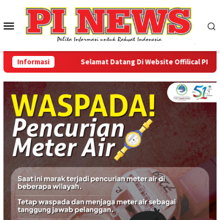
Loncat
ke
Menu
konten
Mobile
Informasi
Selamat Datang Di Website Offilical PI-News O