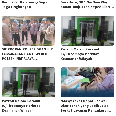
Demokrat Bersinergi Degan
Baradatu, DPD NasDem Way
Jaga Lingkungan
Kanan Tunjukkan Kepedulian di
Jumat Berkah
SIE PROPAM POLRES OGAN ILIR
Patroli Malam Koramil
LAKSANAKAN GAKTIBPLIN DI
07/Tirtomoyo Perkuat
POLSEK INDRALAYA,
Keamanan Wilayah
TINGKATKAN KEDISIPLINAN
PERSONEL POLRI*
Patroli Malam Koramil
*Masyarakat Dapat Jadwal
07/Tirtomoyo Perkuat
Ukur Tanah yang Lebih Jelas
Keamanan Wilayah
Berkat Layanan Pengukuran
Terjadwal*