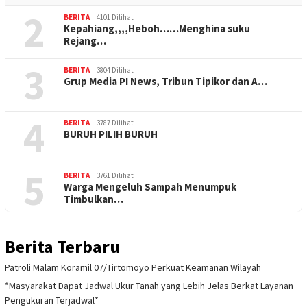
2
BERITA
4101 Dilihat
Kepahiang,,,,Heboh……Menghina suku
Rejang…
3
BERITA
3804 Dilihat
Grup Media PI News, Tribun Tipikor dan A…
4
BERITA
3787 Dilihat
BURUH PILIH BURUH
5
BERITA
3761 Dilihat
Warga Mengeluh Sampah Menumpuk
Timbulkan…
Berita Terbaru
Patroli Malam Koramil 07/Tirtomoyo Perkuat Keamanan Wilayah
*Masyarakat Dapat Jadwal Ukur Tanah yang Lebih Jelas Berkat Layanan
Pengukuran Terjadwal*