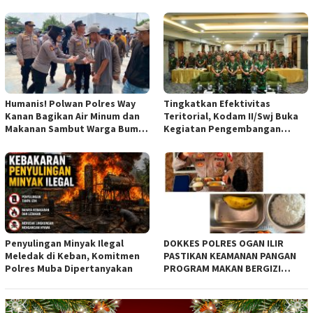
Terjadwal*
Humanis! Polwan Polres Way
Tingkatkan Efektivitas
Kanan Bagikan Air Minum dan
Teritorial, Kodam II/Swj Buka
Makanan Sambut Warga Bumi
Kegiatan Pengembangan
Harjo
Kemampuan Komunikasi
Apkowil TA 2026*
Penyulingan Minyak Ilegal
DOKKES POLRES OGAN ILIR
Meledak di Keban, Komitmen
PASTIKAN KEAMANAN PANGAN
Polres Muba Dipertanyakan
PROGRAM MAKAN BERGIZI
GRATIS MELALUI PEMERIKSAAN
ORGANOLEPTIK*