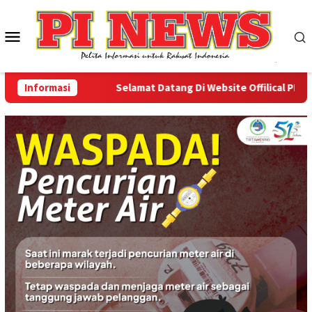
Loncat
ke
Menu
konten
Mobile
Informasi
Selamat Datang Di Website Offilical PI-News O