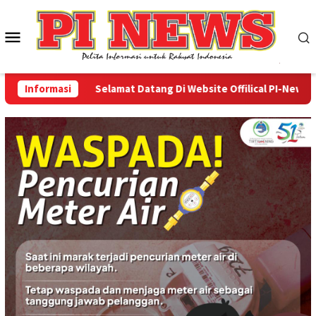
Loncat
ke
Menu
konten
Mobile
Informasi
Selamat Datang Di Website Offilical PI-News Online