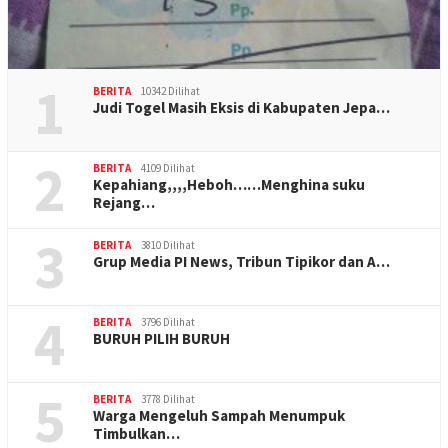
1
BERITA
10342 Dilihat
Judi Togel Masih Eksis di Kabupaten Jepa…
2
BERITA
4109 Dilihat
Kepahiang,,,,Heboh……Menghina suku
Rejang…
3
BERITA
3810 Dilihat
Grup Media PI News, Tribun Tipikor dan A…
4
BERITA
3796 Dilihat
BURUH PILIH BURUH
5
BERITA
3778 Dilihat
Warga Mengeluh Sampah Menumpuk
Timbulkan…