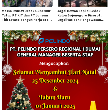
Massa EWNCW Desak Gubernur
Jagal Hewan Sapi di Ledok
Tutup PT KIT dan PT Lonsum
Kulon Bojonegoro Disorot,
Tbk Estate Bangun Harja atas
Legalitas dan Pengawasan
Dugaan Kejahatan Lingkungan
Dipertanyakan
dan Penyerobotan Lahan
Warga