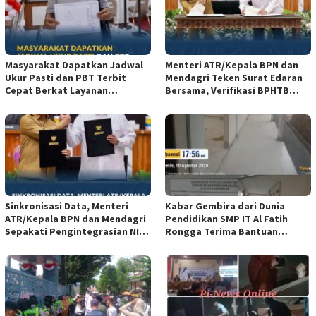
Masyarakat Dapatkan Jadwal
Menteri ATR/Kepala BPN dan
Ukur Pasti dan PBT Terbit
Mendagri Teken Surat Edaran
Cepat Berkat Layanan
Bersama, Verifikasi BPHTB
Pengukuran Terjadwal*
Dipercepat Jadi 3 Hari*
Sinkronisasi Data, Menteri
Kabar Gembira dari Dunia
ATR/Kepala BPN dan Mendagri
Pendidikan SMP IT Al Fatih
Sepakati Pengintegrasian NIB
Rongga Terima Bantuan
dan NOP*
Revitalisasi Sekolah