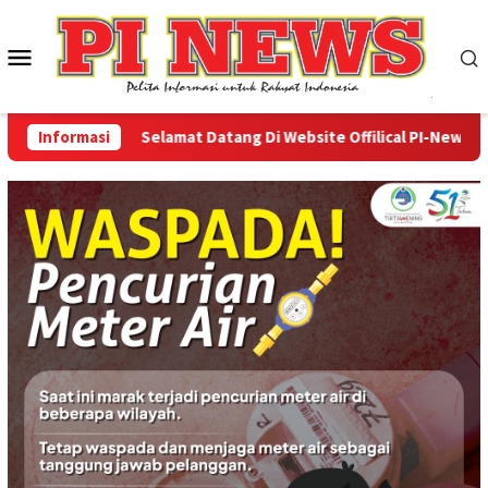
Loncat
ke
Menu
konten
Mobile
Informasi
Selamat Datang Di Website Offilical PI-News Online