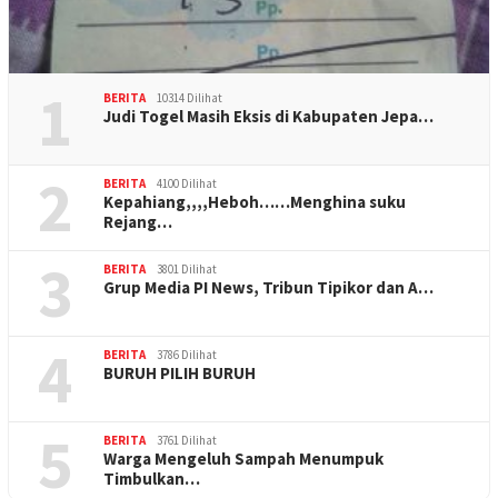
1
BERITA
10314 Dilihat
Judi Togel Masih Eksis di Kabupaten Jepa…
2
BERITA
4100 Dilihat
Kepahiang,,,,Heboh……Menghina suku
Rejang…
3
BERITA
3801 Dilihat
Grup Media PI News, Tribun Tipikor dan A…
4
BERITA
3786 Dilihat
BURUH PILIH BURUH
5
BERITA
3761 Dilihat
Warga Mengeluh Sampah Menumpuk
Timbulkan…