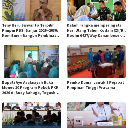
Teny Heru Siswanto Terpilih
Dalam rangka memperingati
Pimpin PBSI Banjar 2026–2030:
Hari Ulang Tahun Kodam XXI/RI,
Komitmen Bangun Pembinaan
Kodim 0427/Way Kanan beserta
Atlet Lebih Profesional &
Persit KCK Cab L Dim 0427/WK
Berkelanjutan
menghadiri kegiatan bakti
kesehatan di Poskesdim
0427/Way Kanan bekerja sama
dengan Puskesmas
Blambangan Umpu
Bupati Ayu Asalasiyah Buka
Pemko Dumai Lantik 8 Pejabat
Monev 10 Program Pokok PKK
Pimpinan Tinggi Pratama
2026 di Buay Bahuga, Tegaskan
Pentingnya Peran Keluarga
dan Gotong Royong