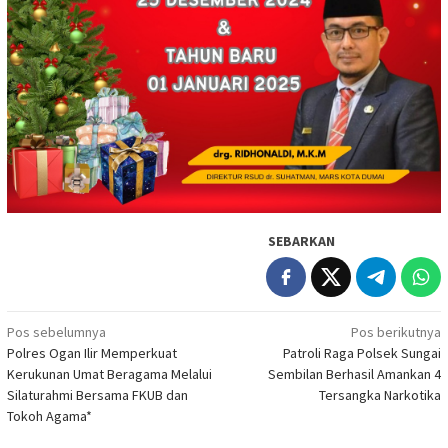
SEBARKAN
Navigasi
Pos sebelumnya
Pos berikutnya
Polres Ogan Ilir Memperkuat
Patroli Raga Polsek Sungai
pos
Kerukunan Umat Beragama Melalui
Sembilan Berhasil Amankan 4
Silaturahmi Bersama FKUB dan
Tersangka Narkotika
Tokoh Agama*