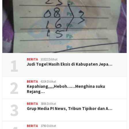
1
BERITA
10322 Dilihat
Judi Togel Masih Eksis di Kabupaten Jepa…
2
BERITA
4104 Dilihat
Kepahiang,,,,Heboh……Menghina suku
Rejang…
3
BERITA
3806 Dilihat
Grup Media PI News, Tribun Tipikor dan A…
BERITA
3790 Dilihat