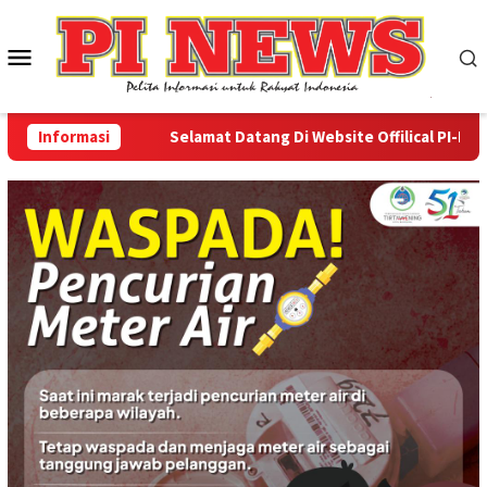
Loncat
ke
Menu
konten
Mobile
Informasi
Selamat Datang Di Website Offilical PI-News On