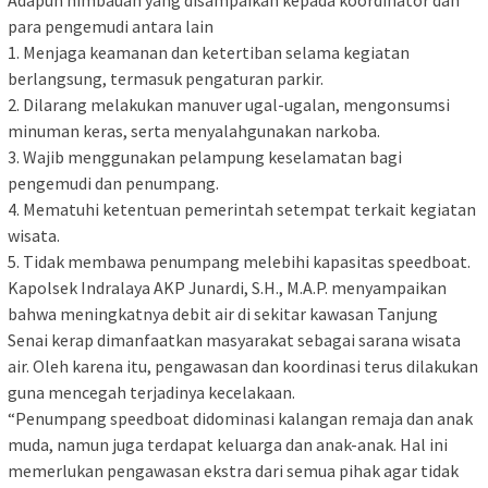
Adapun himbauan yang disampaikan kepada koordinator dan
para pengemudi antara lain
1. Menjaga keamanan dan ketertiban selama kegiatan
berlangsung, termasuk pengaturan parkir.
2. Dilarang melakukan manuver ugal-ugalan, mengonsumsi
minuman keras, serta menyalahgunakan narkoba.
3. Wajib menggunakan pelampung keselamatan bagi
pengemudi dan penumpang.
4. Mematuhi ketentuan pemerintah setempat terkait kegiatan
wisata.
5. Tidak membawa penumpang melebihi kapasitas speedboat.
Kapolsek Indralaya AKP Junardi, S.H., M.A.P. menyampaikan
bahwa meningkatnya debit air di sekitar kawasan Tanjung
Senai kerap dimanfaatkan masyarakat sebagai sarana wisata
air. Oleh karena itu, pengawasan dan koordinasi terus dilakukan
guna mencegah terjadinya kecelakaan.
“Penumpang speedboat didominasi kalangan remaja dan anak
muda, namun juga terdapat keluarga dan anak-anak. Hal ini
memerlukan pengawasan ekstra dari semua pihak agar tidak