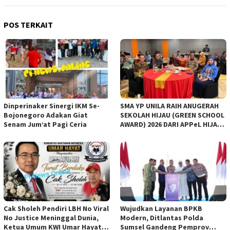
POS TERKAIT
Dinperinaker Sinergi IKM Se-
SMA YP UNILA RAIH ANUGERAH
Bojonegoro Adakan Giat
SEKOLAH HIJAU (GREEN SCHOOL
Senam Jum’at Pagi Ceria
AWARD) 2026 DARI APPeL HIJAU
INDONESIA
Cak Sholeh Pendiri LBH No Viral
Wujudkan Layanan BPKB
No Justice Meninggal Dunia,
Modern, Ditlantas Polda
Ketua Umum KWI Umar Hayat
Sumsel Gandeng Pemprov