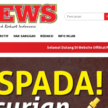
MOTIF
HAK SANGGAH
REDAKSI
INFO IKLAN
Selamat Datang Di Website Offilical PI-News Online