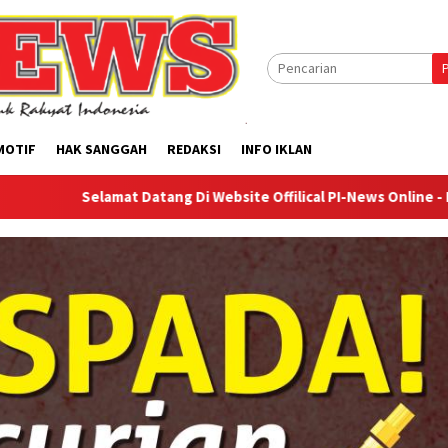
MOTIF
HAK SANGGAH
REDAKSI
INFO IKLAN
lamat Datang Di Website Offilical PI-News Online - Portal Berita