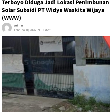
Terboyo Diduga Jadi Lokasi Penimbunan
Solar Subsidi PT Widya Waskita Wijaya
(WWW)
Admin
Februari 10, 2026
99 Dilihat