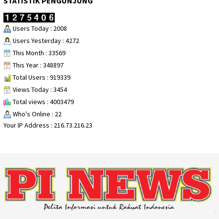
STATISTIK PENGUNJUNG
Users Today : 2008
Users Yesterday : 4272
This Month : 33569
This Year : 348897
Total Users : 919339
Views Today : 3454
Total views : 4003479
Who's Online : 22
Your IP Address : 216.73.216.23