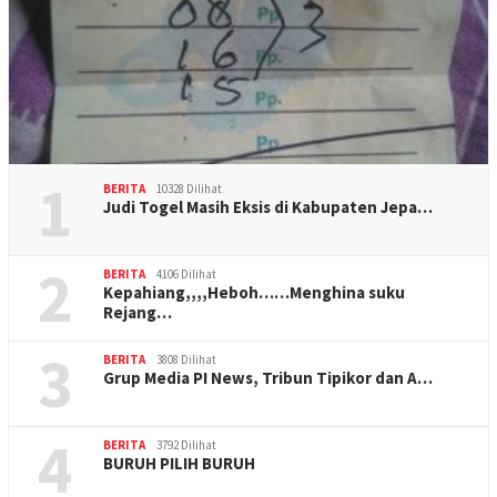
1
BERITA
10328 Dilihat
Judi Togel Masih Eksis di Kabupaten Jepa…
2
BERITA
4106 Dilihat
Kepahiang,,,,Heboh……Menghina suku
Rejang…
3
BERITA
3808 Dilihat
Grup Media PI News, Tribun Tipikor dan A…
4
BERITA
3792 Dilihat
BURUH PILIH BURUH