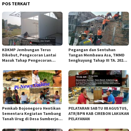
POS TERKAIT
KDKMP Jembungan Terus
Pegangan dan Sentuhan
Dikebut, Pengecoran Lantai
Tangan Membawa Asa, TMMD
Masuk Tahap Pengecoran
Sengkuyung Tahap III TA. 2026
Lantai.
Wujudkan Hunian Yang Nyaman
Pemkab Bojonegoro Hentikan
PELATARAN SABTU 08 AGUSTUS,
Sementara Kegiatan Tambang
ATR/BPN KAB CIREBON LAKUKAN
Tanah Urug di Desa Sumberjo
PELAYANAN
Trucuk, Siapkan Pertemuan
Lintas Instansi