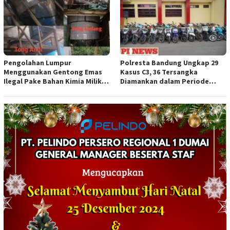
Pengolahan Lumpur
Polresta Bandung Ungkap 29
Menggunakan Gentong Emas
Kasus C3, 36 Tersangka
Ilegal Pake Bahan Kimia Milik
Diamankan dalam Periode
Bos Wasid Andi dan Endang,
Juni-Juli 2026
Aparat Penegak Hukum ( APH )
Jangan Sampai Diam Saja