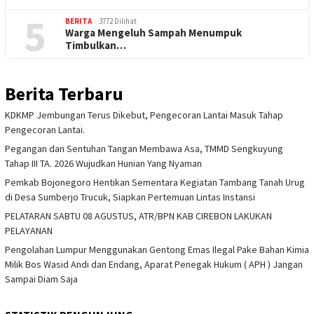
5
BERITA
3772 Dilihat
Warga Mengeluh Sampah Menumpuk
Timbulkan…
Berita Terbaru
KDKMP Jembungan Terus Dikebut, Pengecoran Lantai Masuk Tahap
Pengecoran Lantai.
Pegangan dan Sentuhan Tangan Membawa Asa, TMMD Sengkuyung
Tahap III TA. 2026 Wujudkan Hunian Yang Nyaman
Pemkab Bojonegoro Hentikan Sementara Kegiatan Tambang Tanah Urug
di Desa Sumberjo Trucuk, Siapkan Pertemuan Lintas Instansi
PELATARAN SABTU 08 AGUSTUS, ATR/BPN KAB CIREBON LAKUKAN
PELAYANAN
Pengolahan Lumpur Menggunakan Gentong Emas Ilegal Pake Bahan Kimia
Milik Bos Wasid Andi dan Endang, Aparat Penegak Hukum ( APH ) Jangan
Sampai Diam Saja