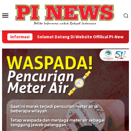
Loncat
ke
Menu
konten
Mobile
Informasi
Selamat Datang Di Website Offilical PI-News Online