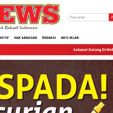
P
MOTIF
HAK SANGGAH
REDAKSI
INFO IKLAN
Selamat Datang Di Website Offilical P