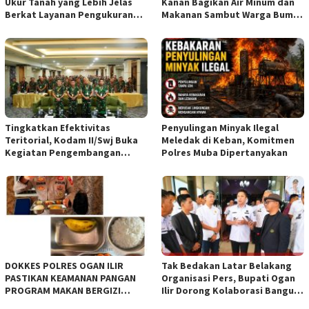
Ukur Tanah yang Lebih Jelas
Kanan Bagikan Air Minum dan
Berkat Layanan Pengukuran
Makanan Sambut Warga Bumi
Terjadwal*
Harjo*dan
Tingkatkan Efektivitas
Penyulingan Minyak Ilegal
Teritorial, Kodam II/Swj Buka
Meledak di Keban, Komitmen
Kegiatan Pengembangan
Polres Muba Dipertanyakan
Kemampuan Komunikasi
Apkowil TA 2026*
DOKKES POLRES OGAN ILIR
Tak Bedakan Latar Belakang
PASTIKAN KEAMANAN PANGAN
Organisasi Pers, Bupati Ogan
PROGRAM MAKAN BERGIZI
Ilir Dorong Kolaborasi Bangun
GRATIS MELALUI PEMERIKSAAN
Bumi Caram Seguguk