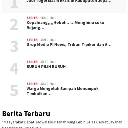
1
Judi Togel Masih Eksis di Kabupaten Jepa…
2
BERITA
4101 Dilihat
Kepahiang,,,,Heboh……Menghina suku
Rejang…
3
BERITA
3804 Dilihat
Grup Media PI News, Tribun Tipikor dan A…
4
BERITA
3787 Dilihat
BURUH PILIH BURUH
5
BERITA
3761 Dilihat
Warga Mengeluh Sampah Menumpuk
Timbulkan…
Berita Terbaru
*Masyarakat Dapat Jadwal Ukur Tanah yang Lebih Jelas Berkat Layanan