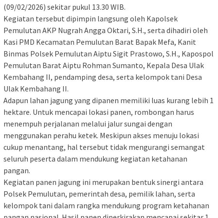
(09/02/2026) sekitar pukul 13.30 WIB.
Kegiatan tersebut dipimpin langsung oleh Kapolsek
Pemulutan AKP Nugrah Angga Oktari, S.H., serta dihadiri oleh
Kasi PMD Kecamatan Pemulutan Barat Bapak Mefa, Kanit
Binmas Polsek Pemulutan Aiptu Sigit Prastowo, S.H., Kapospol
Pemulutan Barat Aiptu Rohman Sumanto, Kepala Desa Ulak
Kembahang II, pendamping desa, serta kelompok tani Desa
Ulak Kembahang II.
Adapun lahan jagung yang dipanen memiliki luas kurang lebih 1
hektare. Untuk mencapai lokasi panen, rombongan harus
menempuh perjalanan melalui jalur sungai dengan
menggunakan perahu ketek. Meskipun akses menuju lokasi
cukup menantang, hal tersebut tidak mengurangi semangat
seluruh peserta dalam mendukung kegiatan ketahanan
pangan.
Kegiatan panen jagung ini merupakan bentuk sinergi antara
Polsek Pemulutan, pemerintah desa, pemilik lahan, serta
kelompok tani dalam rangka mendukung program ketahanan
pangan nasional. Hasil panen diperkirakan mencapai sekitar 1