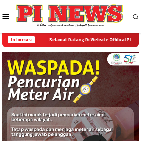
Loncat
ke
Menu
konten
Mobile
Informasi
Selamat Datang Di Website Offilical PI-News On