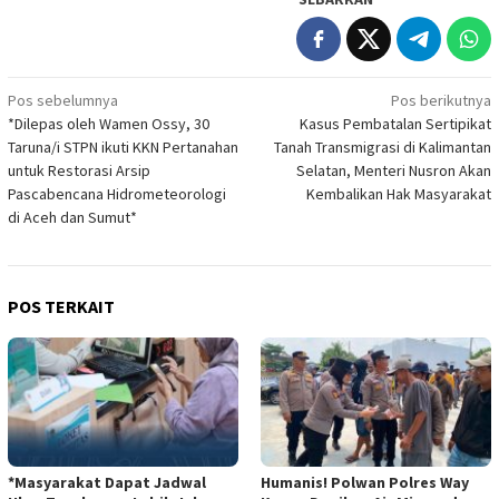
Navigasi
Pos sebelumnya
Pos berikutnya
*Dilepas oleh Wamen Ossy, 30
Kasus Pembatalan Sertipikat
pos
Taruna/i STPN ikuti KKN Pertanahan
Tanah Transmigrasi di Kalimantan
untuk Restorasi Arsip
Selatan, Menteri Nusron Akan
Pascabencana Hidrometeorologi
Kembalikan Hak Masyarakat
di Aceh dan Sumut*
POS TERKAIT
*Masyarakat Dapat Jadwal
Humanis! Polwan Polres Way