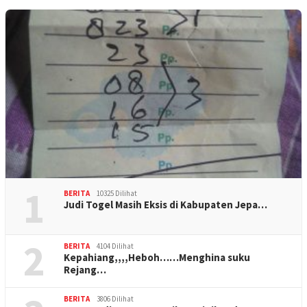
1
BERITA
10325 Dilihat
Judi Togel Masih Eksis di Kabupaten Jepa…
2
BERITA
4104 Dilihat
Kepahiang,,,,Heboh……Menghina suku
Rejang…
BERITA
3806 Dilihat