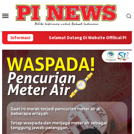
Loncat
ke
Menu
konten
Mobile
Informasi
Selamat Datang Di Website Offilical PI-News O