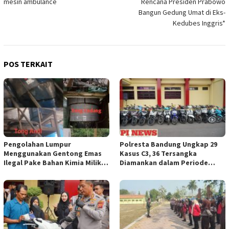
mesin ambulance
Rencana Presiden Prabowo
Bangun Gedung Umat di Eks-
Kedubes Inggris*
POS TERKAIT
Pengolahan Lumpur
Polresta Bandung Ungkap 29
Menggunakan Gentong Emas
Kasus C3, 36 Tersangka
Ilegal Pake Bahan Kimia Milik
Diamankan dalam Periode
Bos Wasid Andi dan Endang,
Juni-Juli 2026
Aparat Penegak Hukum ( APH )
Jangan Sampai Diam Saja