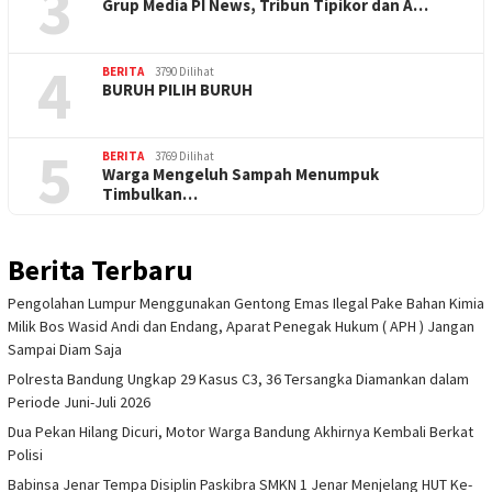
3
Grup Media PI News, Tribun Tipikor dan A…
4
BERITA
3790 Dilihat
BURUH PILIH BURUH
5
BERITA
3769 Dilihat
Warga Mengeluh Sampah Menumpuk
Timbulkan…
Berita Terbaru
Pengolahan Lumpur Menggunakan Gentong Emas Ilegal Pake Bahan Kimia
Milik Bos Wasid Andi dan Endang, Aparat Penegak Hukum ( APH ) Jangan
Sampai Diam Saja
Polresta Bandung Ungkap 29 Kasus C3, 36 Tersangka Diamankan dalam
Periode Juni-Juli 2026
Dua Pekan Hilang Dicuri, Motor Warga Bandung Akhirnya Kembali Berkat
Polisi
Babinsa Jenar Tempa Disiplin Paskibra SMKN 1 Jenar Menjelang HUT Ke-