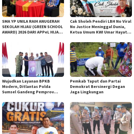
SMA YP UNILA RAIH ANUGERAH
Cak Sholeh Pendiri LBH No Viral
SEKOLAH HIJAU (GREEN SCHOOL
No Justice Meninggal Dunia,
AWARD) 2026 DARI APPeL HIJAU
Ketua Umum KWI Umar Hayat
INDONESIA
Ucapkan Belangsungkawa
Wujudkan Layanan BPKB
Pemkab Taput dan Partai
Modern, Ditlantas Polda
Demokrat Bersinergi Degan
Sumsel Gandeng Pemprov
Jaga Lingkungan
Sumsel