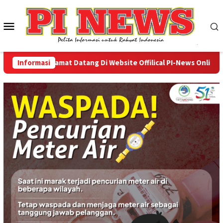
Loncat
ke
Menu
konten
Mobile
Informasi
Selamat Datang Di Website Offilical PI-News Online - Po