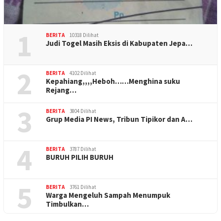
1
BERITA
10318 Dilihat
Judi Togel Masih Eksis di Kabupaten Jepa…
2
BERITA
4102 Dilihat
Kepahiang,,,,Heboh……Menghina suku
Rejang…
3
BERITA
3804 Dilihat
Grup Media PI News, Tribun Tipikor dan A…
4
BERITA
3787 Dilihat
BURUH PILIH BURUH
5
BERITA
3761 Dilihat
Warga Mengeluh Sampah Menumpuk
Timbulkan…