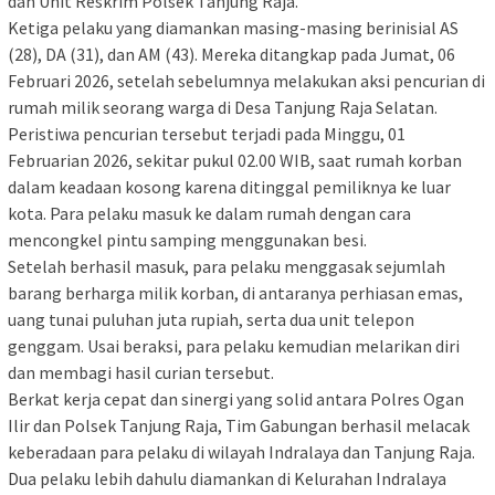
dan Unit Reskrim Polsek Tanjung Raja.
‎Ketiga pelaku yang diamankan masing-masing berinisial AS
(28), DA (31), dan AM (43). Mereka ditangkap pada Jumat, 06
Februari 2026, setelah sebelumnya melakukan aksi pencurian di
rumah milik seorang warga di Desa Tanjung Raja Selatan.
‎Peristiwa pencurian tersebut terjadi pada Minggu, 01
Februarian 2026, sekitar pukul 02.00 WIB, saat rumah korban
dalam keadaan kosong karena ditinggal pemiliknya ke luar
kota. Para pelaku masuk ke dalam rumah dengan cara
mencongkel pintu samping menggunakan besi.
‎Setelah berhasil masuk, para pelaku menggasak sejumlah
barang berharga milik korban, di antaranya perhiasan emas,
uang tunai puluhan juta rupiah, serta dua unit telepon
genggam. Usai beraksi, para pelaku kemudian melarikan diri
dan membagi hasil curian tersebut.
‎Berkat kerja cepat dan sinergi yang solid antara Polres Ogan
Ilir dan Polsek Tanjung Raja, Tim Gabungan berhasil melacak
keberadaan para pelaku di wilayah Indralaya dan Tanjung Raja.
Dua pelaku lebih dahulu diamankan di Kelurahan Indralaya