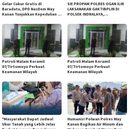
Gelar Cukur Gratis di
SIE PROPAM POLRES OGAN ILIR
Baradatu, DPD NasDem Way
LAKSANAKAN GAKTIBPLIN DI
Kanan Tunjukkan Kepedulian di
POLSEK INDRALAYA,
Jumat Berkah
TINGKATKAN KEDISIPLINAN
PERSONEL POLRI*
Patroli Malam Koramil
Patroli Malam Koramil
07/Tirtomoyo Perkuat
07/Tirtomoyo Perkuat
Keamanan Wilayah
Keamanan Wilayah
*Masyarakat Dapat Jadwal
Humanis! Polwan Polres Way
Ukur Tanah yang Lebih Jelas
Kanan Bagikan Air Minum dan