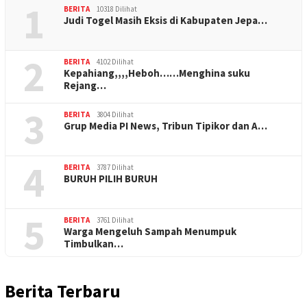
1
BERITA
10318 Dilihat
Judi Togel Masih Eksis di Kabupaten Jepa…
2
BERITA
4102 Dilihat
Kepahiang,,,,Heboh……Menghina suku
Rejang…
3
BERITA
3804 Dilihat
Grup Media PI News, Tribun Tipikor dan A…
4
BERITA
3787 Dilihat
BURUH PILIH BURUH
5
BERITA
3761 Dilihat
Warga Mengeluh Sampah Menumpuk
Timbulkan…
Berita Terbaru