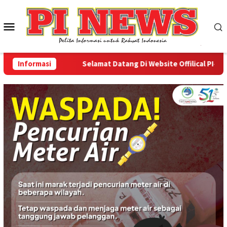
Loncat
ke
Menu
konten
Mobile
Informasi
Selamat Datang Di Website Offilical PI-News O