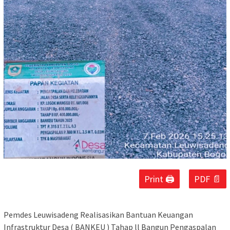
Print 🖨
PDF 📄
Pemdes Leuwisadeng Realisasikan Bantuan Keuangan
Infrastruktur Desa ( BANKEU ) Tahap ll Bangun Pengaspalan