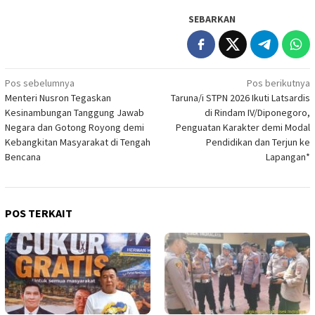
SEBARKAN
Navigasi
Pos sebelumnya
Pos berikutnya
Menteri Nusron Tegaskan
Taruna/i STPN 2026 Ikuti Latsardis
pos
Kesinambungan Tanggung Jawab
di Rindam IV/Diponegoro,
Negara dan Gotong Royong demi
Penguatan Karakter demi Modal
Kebangkitan Masyarakat di Tengah
Pendidikan dan Terjun ke
Bencana
Lapangan*
POS TERKAIT