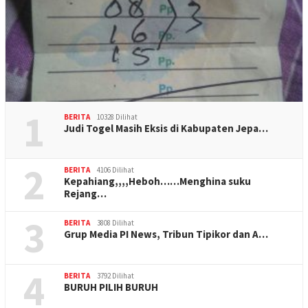
1
BERITA
10328 Dilihat
Judi Togel Masih Eksis di Kabupaten Jepa…
2
BERITA
4106 Dilihat
Kepahiang,,,,Heboh……Menghina suku
Rejang…
3
BERITA
3808 Dilihat
Grup Media PI News, Tribun Tipikor dan A…
4
BERITA
3792 Dilihat
BURUH PILIH BURUH