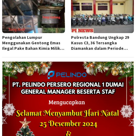
Pengolahan Lumpur
Polresta Bandung Ungkap 29
Menggunakan Gentong Emas
Kasus C3, 36 Tersangka
Ilegal Pake Bahan Kimia Milik
Diamankan dalam Periode
Bos Wasid Andi dan Endang,
Juni-Juli 2026
Aparat Penegak Hukum ( APH )
Jangan Sampai Diam Saja