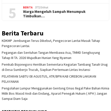
5
BERITA
3772 Dilihat
Warga Mengeluh Sampah Menumpuk
Timbulkan…
Berita Terbaru
KDKMP Jembungan Terus Dikebut, Pengecoran Lantai Masuk Tahap
Pengecoran Lantai.
Pegangan dan Sentuhan Tangan Membawa Asa, TMMD Sengkuyung
Tahap III TA. 2026 Wujudkan Hunian Yang Nyaman
Pemkab Bojonegoro Hentikan Sementara Kegiatan Tambang Tanah Urug
di Desa Sumberjo Trucuk, Siapkan Pertemuan Lintas Instansi
PELATARAN SABTU 08 AGUSTUS, ATR/BPN KAB CIREBON LAKUKAN
PELAYANAN
Pengolahan Lumpur Menggunakan Gentong Emas Ilegal Pake Bahan Kimia
Milik Bos Wasid Andi dan Endang, Aparat Penegak Hukum ( APH ) Jangan
Sampai Diam Saja