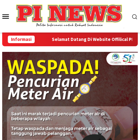
Loncat
ke
Menu
konten
Mobile
Informasi
Selamat Datang Di Website Offilical PI-News O