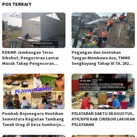
POS TERKAIT
KDKMP Jembungan Terus
Pegangan dan Sentuhan
Dikebut, Pengecoran Lantai
Tangan Membawa Asa, TMMD
Masuk Tahap Pengecoran
Sengkuyung Tahap III TA. 2026
Lantai.
Wujudkan Hunian Yang Nyaman
Pemkab Bojonegoro Hentikan
PELATARAN SABTU 08 AGUSTUS,
Sementara Kegiatan Tambang
ATR/BPN KAB CIREBON LAKUKAN
Tanah Urug di Desa Sumberjo
PELAYANAN
Trucuk, Siapkan Pertemuan
Lintas Instansi