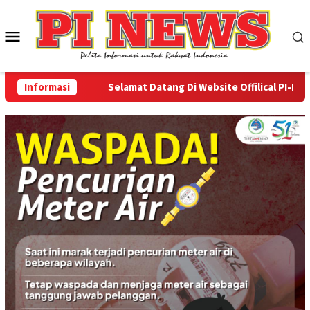
Loncat
ke
Menu
konten
Mobile
Informasi
Selamat Datang Di Website Offilical PI-News On