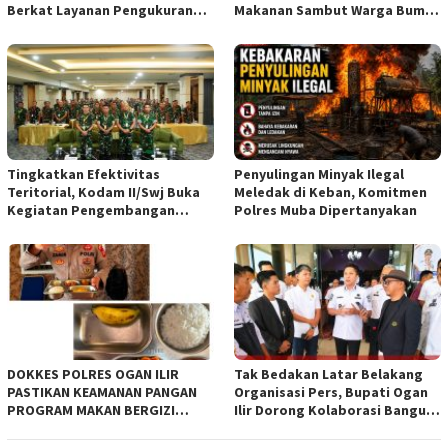
Berkat Layanan Pengukuran
Makanan Sambut Warga Bumi
Terjadwal*
Harjo
Tingkatkan Efektivitas
Penyulingan Minyak Ilegal
Teritorial, Kodam II/Swj Buka
Meledak di Keban, Komitmen
Kegiatan Pengembangan
Polres Muba Dipertanyakan
Kemampuan Komunikasi
Apkowil TA 2026*
DOKKES POLRES OGAN ILIR
Tak Bedakan Latar Belakang
PASTIKAN KEAMANAN PANGAN
Organisasi Pers, Bupati Ogan
PROGRAM MAKAN BERGIZI
Ilir Dorong Kolaborasi Bangun
GRATIS MELALUI PEMERIKSAAN
Bumi Caram Seguguk
ORGANOLEPTIK*