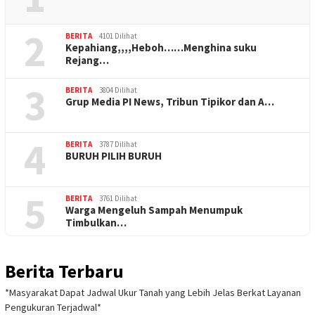
2
BERITA
4101 Dilihat
Kepahiang,,,,Heboh……Menghina suku
Rejang…
3
BERITA
3804 Dilihat
Grup Media PI News, Tribun Tipikor dan A…
4
BERITA
3787 Dilihat
BURUH PILIH BURUH
5
BERITA
3761 Dilihat
Warga Mengeluh Sampah Menumpuk
Timbulkan…
Berita Terbaru
*Masyarakat Dapat Jadwal Ukur Tanah yang Lebih Jelas Berkat Layanan
Pengukuran Terjadwal*