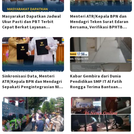
Masyarakat Dapatkan Jadwal
Menteri ATR/Kepala BPN dan
Ukur Pasti dan PBT Terbit
Mendagri Teken Surat Edaran
Cepat Berkat Layanan
Bersama, Verifikasi BPHTB
Pengukuran Terjadwal*
Dipercepat Jadi 3 Hari*
Sinkronisasi Data, Menteri
Kabar Gembira dari Dunia
ATR/Kepala BPN dan Mendagri
Pendidikan SMP IT Al Fatih
Sepakati Pengintegrasian NIB
Rongga Terima Bantuan
dan NOP*
Revitalisasi Sekolah