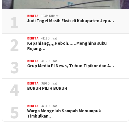
1
BERITA
10344 Dilihat
Judi Togel Masih Eksis di Kabupaten Jepa…
2
BERITA
4111 Dilihat
Kepahiang,,,,Heboh……Menghina suku
Rejang…
3
BERITA
3812 Dilihat
Grup Media PI News, Tribun Tipikor dan A…
4
BERITA
3798 Dilihat
BURUH PILIH BURUH
5
BERITA
3778 Dilihat
Warga Mengeluh Sampah Menumpuk
Timbulkan…