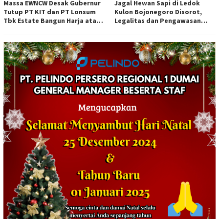
Massa EWNCW Desak Gubernur
Jagal Hewan Sapi di Ledok
Tutup PT KIT dan PT Lonsum
Kulon Bojonegoro Disorot,
Tbk Estate Bangun Harja atas
Legalitas dan Pengawasan
Dugaan Kejahatan Lingkungan
Dipertanyakan
dan Penyerobotan Lahan
Warga