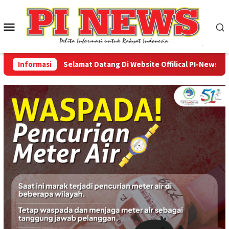
Loncat
ke
Menu
konten
Mobile
Informasi
Selamat Datang Di Website Offilical PI-News Online 