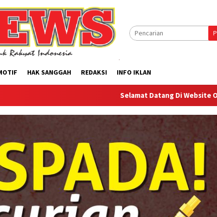
P
MOTIF
HAK SANGGAH
REDAKSI
INFO IKLAN
Selamat Datang Di Website Offilical PI-News