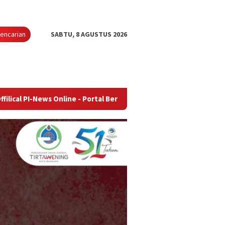
encarian
SABTU, 8 AGUSTUS 2026
 Online - Portal Berita Terupdate & Terpercaya