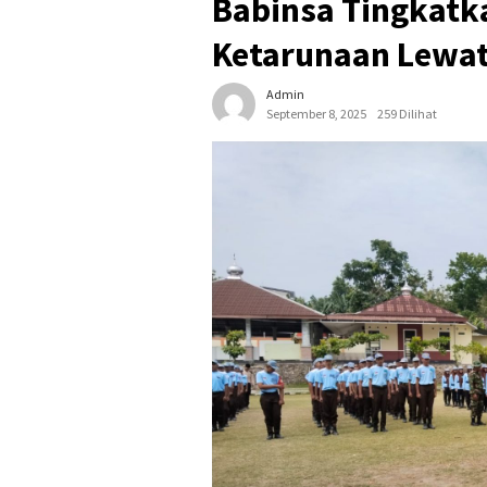
Babinsa Tingkatka
Ketarunaan Lewat 
Admin
September 8, 2025
259 Dilihat