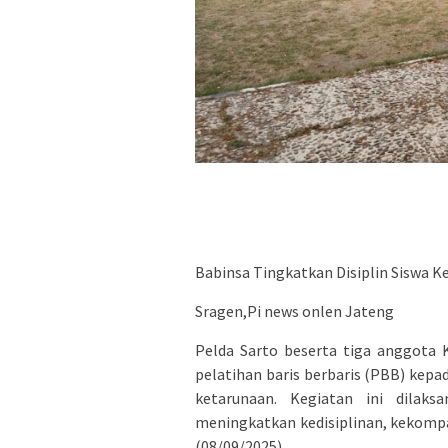
Babinsa Tingkatkan Disiplin Siswa K
Sragen,Pi news onlen Jateng
Pelda Sarto beserta tiga anggota
pelatihan baris berbaris (PBB) kep
ketarunaan. Kegiatan ini dilak
meningkatkan kedisiplinan, kekompak
(08/09/2025).