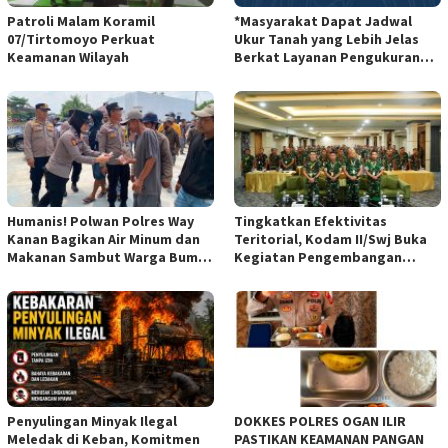
Patroli Malam Koramil
*Masyarakat Dapat Jadwal
07/Tirtomoyo Perkuat
Ukur Tanah yang Lebih Jelas
Keamanan Wilayah
Berkat Layanan Pengukuran
Terjadwal*
Humanis! Polwan Polres Way
Tingkatkan Efektivitas
Kanan Bagikan Air Minum dan
Teritorial, Kodam II/Swj Buka
Makanan Sambut Warga Bumi
Kegiatan Pengembangan
Harjo
Kemampuan Komunikasi
Apkowil TA 2026*
Penyulingan Minyak Ilegal
DOKKES POLRES OGAN ILIR
Meledak di Keban, Komitmen
PASTIKAN KEAMANAN PANGAN