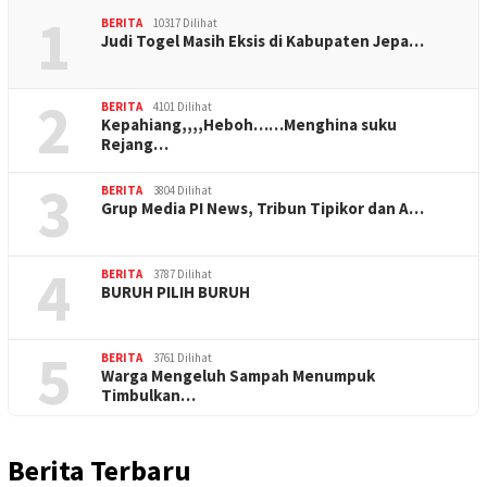
1
BERITA
10317 Dilihat
Judi Togel Masih Eksis di Kabupaten Jepa…
2
BERITA
4101 Dilihat
Kepahiang,,,,Heboh……Menghina suku
Rejang…
3
BERITA
3804 Dilihat
Grup Media PI News, Tribun Tipikor dan A…
4
BERITA
3787 Dilihat
BURUH PILIH BURUH
5
BERITA
3761 Dilihat
Warga Mengeluh Sampah Menumpuk
Timbulkan…
Berita Terbaru