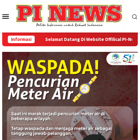
Loncat
ke
Menu
konten
Mobile
Informasi
Selamat Datang Di Website Offilical PI-News Onli