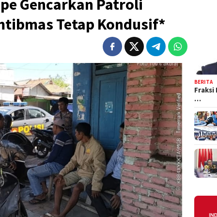
pe Gencarkan Patroli
mtibmas Tetap Kondusif*
BERITA
Fraksi
…