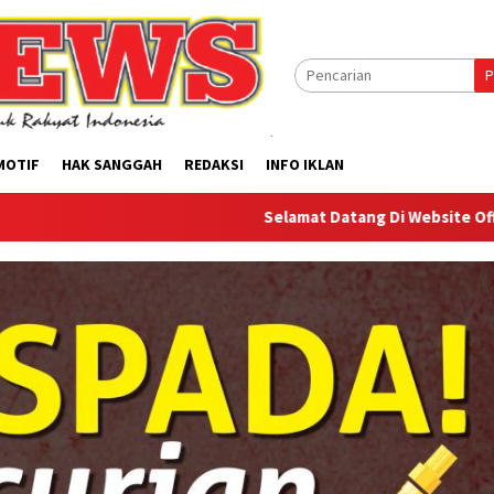
P
MOTIF
HAK SANGGAH
REDAKSI
INFO IKLAN
Selamat Datang Di Website Offilical PI-News 